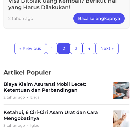
Visa Ditolak Uang Kembali? Berikut Hal
yang Harus Dilakukan!
2 tahun ago
Baca selengkapnya
« Previous
1
2
3
4
Next »
Artikel Populer
Biaya Klaim Asuransi Mobil Lecet:
Ketentuan dan Perbandingan
2 tahun ago
•
Eriga
Ketahui, 6 Ciri-Ciri Asam Urat dan Cara
Mengobatinya
3 tahun ago
•
Igloo