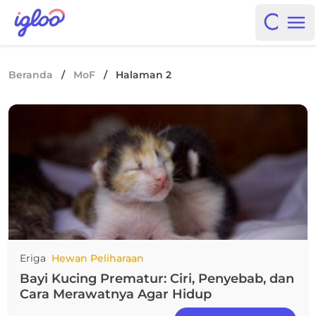
Skip to content
Igloo Blog
Open i
Op
Beranda
/
MoF
/
Halaman 2
Eriga
Hewan Peliharaan
Bayi Kucing Prematur: Ciri, Penyebab, dan
Cara Merawatnya Agar Hidup