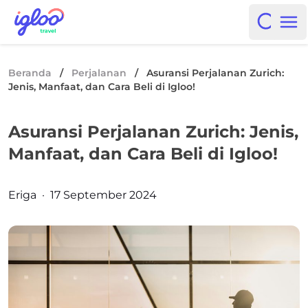
Skip to content
Igloo Blog
Open i
Op
Beranda
/
Perjalanan
/
Asuransi Perjalanan Zurich:
Jenis, Manfaat, dan Cara Beli di Igloo!
Asuransi Perjalanan Zurich: Jenis,
Manfaat, dan Cara Beli di Igloo!
Posted by
Eriga
·
17 September 2024