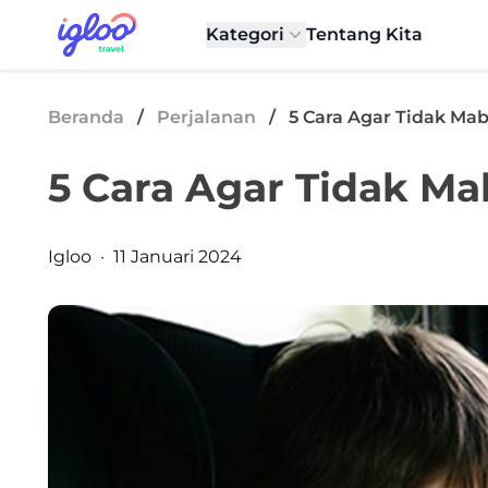
Skip to content
Igloo Blog
Kategori
Tentang Kita
Beranda
/
Perjalanan
/
5 Cara Agar Tidak Mab
5 Cara Agar Tidak Ma
Posted by
Igloo
·
11 Januari 2024