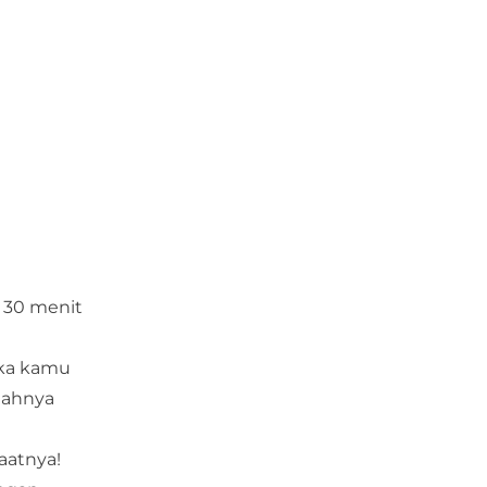
r 30 menit
ika kamu
lahnya
aatnya!