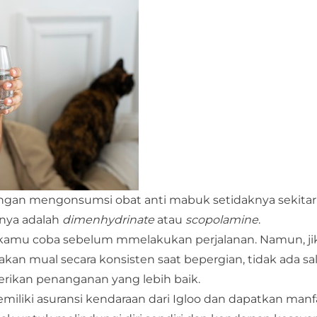
 dengan mengonsumsi obat anti mabuk setidaknya sekita
anya adalah
dimenhydrinate
atau
scopolamine
.
isa kamu coba sebelum mmelakukan perjalanan. Namun, j
kan mual secara konsisten saat bepergian, tidak ada sa
rikan penanganan yang lebih baik.
emiliki
asuransi kendaraan
dari
Igloo
dan dapatkan manf