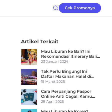
Cek Promonya
Artikel Terkait
Mau Liburan ke Bali? Ini
Rekomendasi Itinerary Bali
yang Bisa Kamu Coba
23 Januari 2024
Tak Perlu Bingung! Ini
Daftar Makanan Halal di
Singapura Paling Populer
15 Maret 2026
2026
Cara Perpanjang Paspor
Online Anti Gagal, Kamu
Wajib Tahu!
29 April 2025
Mau Liburan ke Korea?