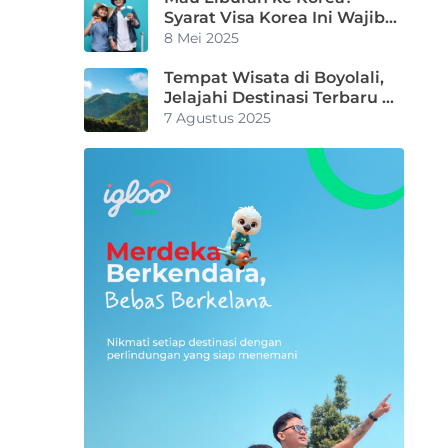
Syarat Visa Korea Ini Wajib
Kamu Tahu
8 Mei 2025
Tempat Wisata di Boyolali,
Jelajahi Destinasi Terbaru &
Instagrammable untuk
7 Agustus 2025
Liburanmu