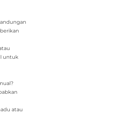
 Kandungan
mberikan
atau
l untuk
mual?
ebabkan
madu atau