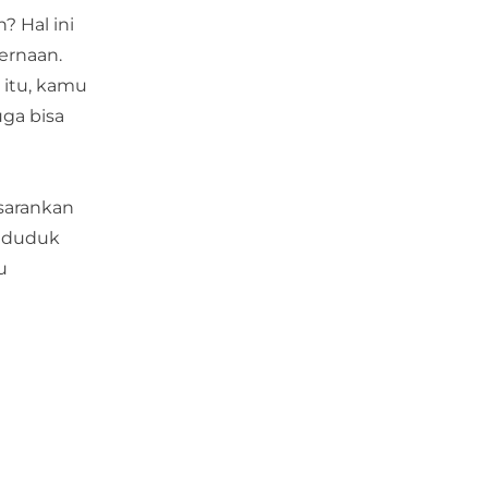
 Hal ini
ernaan.
 itu, kamu
ga bisa
sarankan
t duduk
u