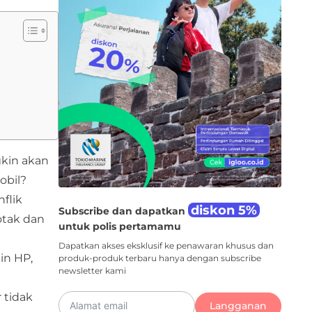
gkin akan
obil?
flik
diskon 5%
Subscribe dan dapatkan
 otak dan
untuk polis pertamamu
Dapatkan akses eksklusif ke penawaran khusus dan
in HP,
produk-produk terbaru hanya dengan subscribe
newsletter kami
 tidak
Langganan