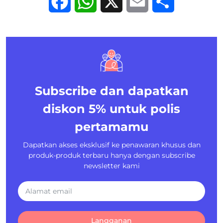
Facebook
WhatsApp
X
Email
Share
Subscribe dan dapatkan
diskon 5%
untuk polis
pertamamu
Dapatkan akses eksklusif ke penawaran khusus dan
produk-produk terbaru hanya dengan subscribe
newsletter kami
Langganan