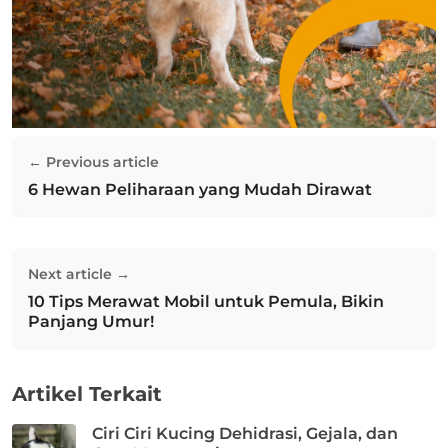
Navigasi
← Previous article
pos
6 Hewan Peliharaan yang Mudah Dirawat
Previous post:
Next article →
10 Tips Merawat Mobil untuk Pemula, Bikin
Next post:
Panjang Umur!
Artikel Terkait
Ciri Ciri Kucing Dehidrasi, Gejala, dan