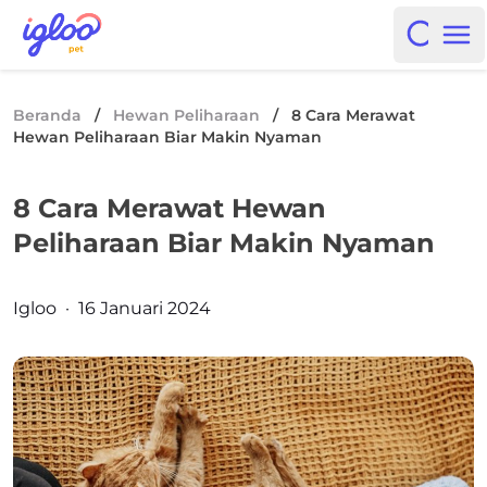
Skip to content
Igloo Blog
Open i
Op
Beranda
/
Hewan Peliharaan
/
8 Cara Merawat
Hewan Peliharaan Biar Makin Nyaman
8 Cara Merawat Hewan
Peliharaan Biar Makin Nyaman
Posted by
Igloo
·
16 Januari 2024