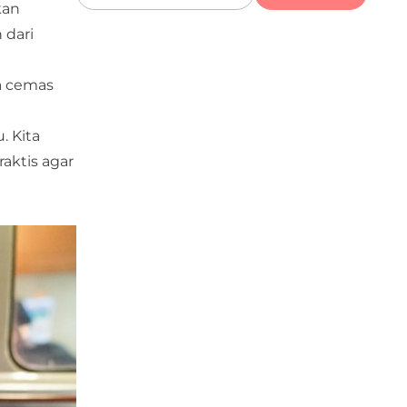
kan
 dari
sa cemas
. Kita
aktis agar