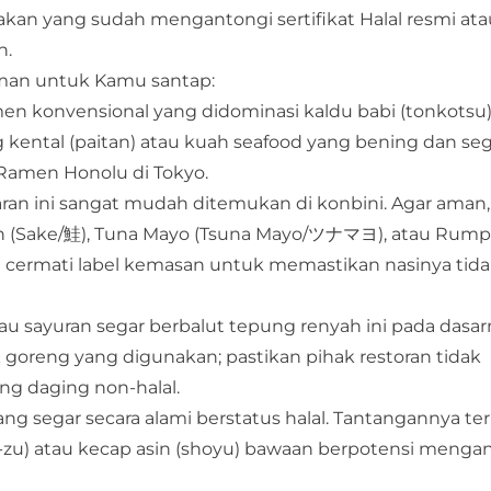
n yang sudah mengantongi sertifikat Halal resmi atau
n.
aman untuk Kamu santap:
 konvensional yang didominasi kaldu babi (tonkotsu),
kental (paitan) atau kuah seafood yang bening dan seg
Ramen Honolu di Tokyo.
n ini sangat mudah ditemukan di konbini. Agar aman, 
mon (Sake/鮭), Tuna Mayo (Tsuna Mayo/ツナマヨ), atau Rump
 cermati label kemasan untuk memastikan nasinya tid
u sayuran segar berbalut tepung renyah ini pada dasa
k goreng yang digunakan; pastikan pihak restoran tidak
 daging non-halal.
ng segar secara alami berstatus halal. Tantangannya te
i-zu) atau kecap asin (shoyu) bawaan berpotensi meng