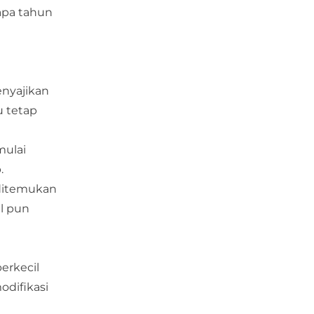
apa tahun
enyajikan
u tetap
mulai
p.
 ditemukan
al pun
erkecil
odifikasi