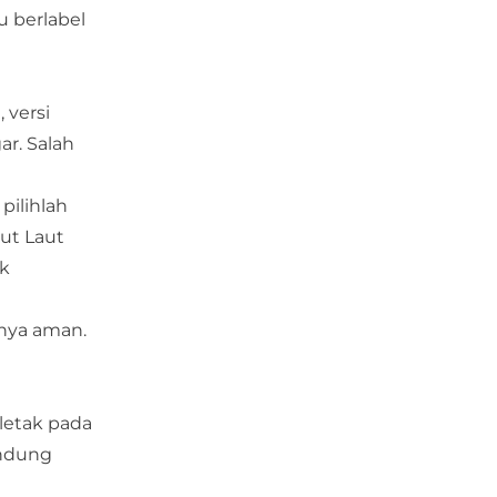
 berlabel
 versi
ar. Salah
pilihlah
ut Laut
ak
rnya aman.
rletak pada
andung