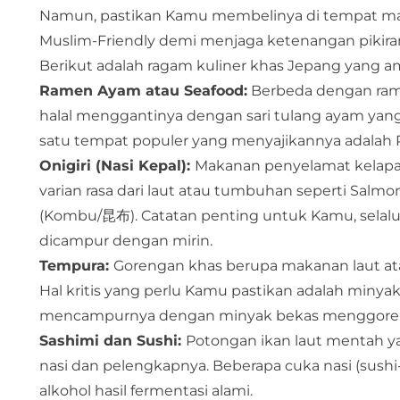
Namun, pastikan Kamu membelinya di tempat maka
Muslim-Friendly demi menjaga ketenangan pikira
Berikut adalah ragam kuliner khas Jepang yang 
Ramen Ayam atau Seafood:
Berbeda dengan ramen
halal menggantinya dengan sari tulang ayam yang 
satu tempat populer yang menyajikannya adalah 
Onigiri (Nasi Kepal):
Makanan penyelamat kelapara
varian rasa dari laut atau tumbuhan seperti Sal
(Kombu/昆布). Catatan penting untuk Kamu, selalu
dicampur dengan mirin.
Tempura:
Gorengan khas berupa makanan laut ata
Hal kritis yang perlu Kamu pastikan adalah minya
mencampurnya dengan minyak bekas menggoreng
Sashimi dan Sushi:
Potongan ikan laut mentah ya
nasi dan pelengkapnya. Beberapa cuka nasi (sush
alkohol hasil fermentasi alami.