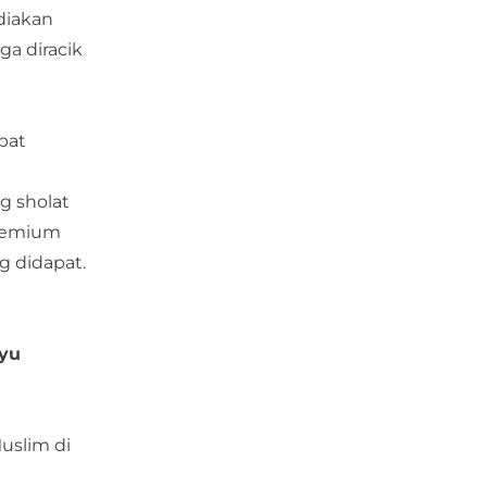
diakan
ga diracik
pat
g sholat
premium
g didapat.
yu
uslim di