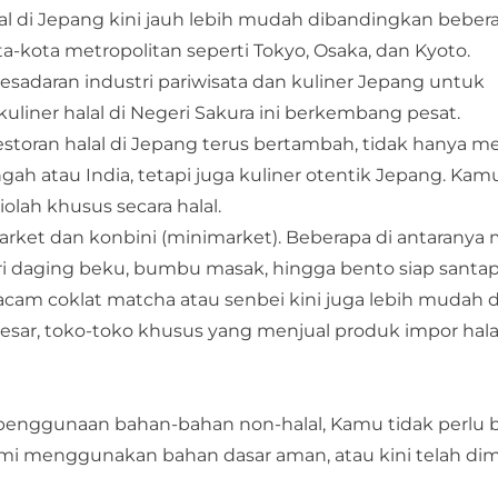
 di Jepang kini jauh lebih mudah dibandingkan beber
a-kota metropolitan seperti Tokyo, Osaka, dan Kyoto.
esadaran industri pariwisata dan kuliner Jepang untuk
liner halal di Negeri Sakura ini berkembang pesat.
storan halal di Jepang terus bertambah, tidak hanya m
ah atau India, tetapi juga kuliner otentik Jepang. Kam
olah khusus secara halal.
ket dan konbini (minimarket). Beberapa di antaranya 
ri daging beku, bumbu masak, hingga bento siap santa
macam coklat matcha atau senbei kini juga lebih mudah
 besar, toko-toko khusus yang menjual produk impor hal
penggunaan bahan-bahan non-halal, Kamu tidak perlu b
ami menggunakan bahan dasar aman, atau kini telah dim