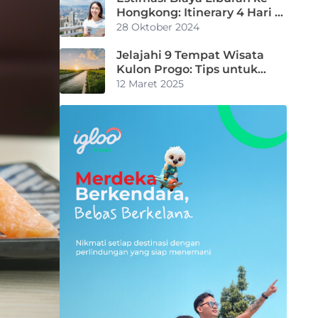
Hongkong: Itinerary 4 Hari 3
Malam
28 Oktober 2024
Jelajahi 9 Tempat Wisata
Kulon Progo: Tips untuk
Kamu
12 Maret 2025