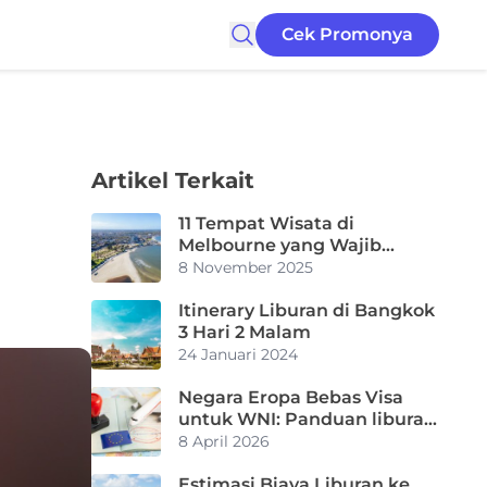
Cek Promonya
Artikel Terkait
11 Tempat Wisata di
Melbourne yang Wajib
Dikunjungi, Bikin Liburan
8 November 2025
Makin Seru!
Itinerary Liburan di Bangkok
3 Hari 2 Malam
24 Januari 2024
Negara Eropa Bebas Visa
untuk WNI: Panduan liburan
praktis dan hemat (Update
8 April 2026
2026)
Estimasi Biaya Liburan ke