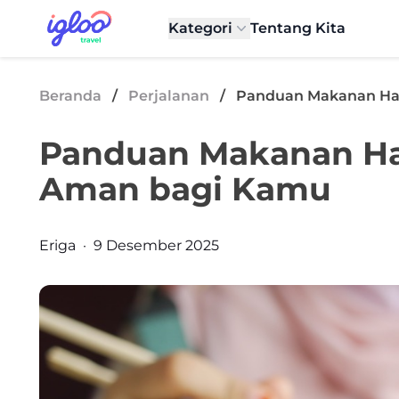
Skip to content
Igloo Blog
Kategori
Tentang Kita
Beranda
/
Perjalanan
/
Panduan Makanan Hal
Panduan Makanan Hala
Aman bagi Kamu
Posted by
Eriga
·
9 Desember 2025