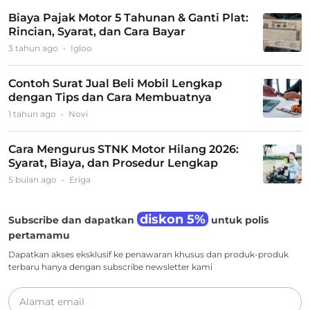
Biaya Pajak Motor 5 Tahunan & Ganti Plat:
Rincian, Syarat, dan Cara Bayar
3 tahun ago
•
Igloo
Contoh Surat Jual Beli Mobil Lengkap
dengan Tips dan Cara Membuatnya
1 tahun ago
•
Novi
Cara Mengurus STNK Motor Hilang 2026:
Syarat, Biaya, dan Prosedur Lengkap
5 bulan ago
•
Eriga
diskon 5%
Subscribe dan dapatkan
untuk polis
pertamamu
Dapatkan akses eksklusif ke penawaran khusus dan produk-produk
terbaru hanya dengan subscribe newsletter kami