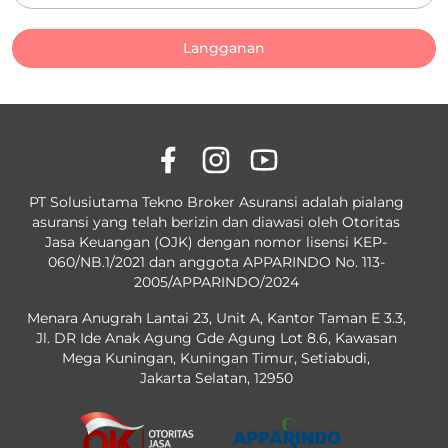
Langganan
PT Solusiutama Tekno Broker Asuransi adalah pialang
asuransi yang telah berizin dan diawasi oleh Otoritas
Jasa Keuangan (OJK) dengan nomor lisensi KEP-
060/NB.1/2021 dan anggota APPARINDO No. 113-
2005/APPARINDO/2024
Menara Anugrah Lantai 23, Unit A, Kantor Taman E 3.3,
Jl. DR Ide Anak Agung Gde Agung Lot 8.6, Kawasan
Mega Kuningan, Kuningan Timur, Setiabudi,
Jakarta Selatan, 12950