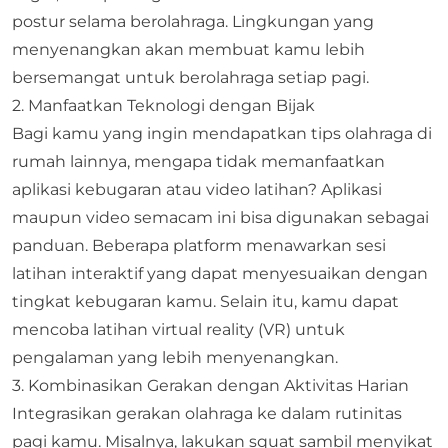
postur selama berolahraga. Lingkungan yang
menyenangkan akan membuat kamu lebih
bersemangat untuk berolahraga setiap pagi.
2. Manfaatkan Teknologi dengan Bijak
Bagi kamu yang ingin mendapatkan tips olahraga di
rumah lainnya, mengapa tidak memanfaatkan
aplikasi kebugaran atau video latihan? Aplikasi
maupun video semacam ini bisa digunakan sebagai
panduan. Beberapa platform menawarkan sesi
latihan interaktif yang dapat menyesuaikan dengan
tingkat kebugaran kamu. Selain itu, kamu dapat
mencoba latihan virtual reality (VR) untuk
pengalaman yang lebih menyenangkan.
3. Kombinasikan Gerakan dengan Aktivitas Harian
Integrasikan gerakan olahraga ke dalam rutinitas
pagi kamu. Misalnya, lakukan squat sambil menyikat