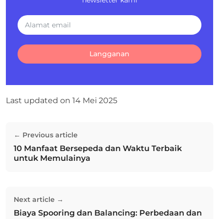
newsletter kami
Langganan
Last updated on
14 Mei 2025
Navigasi
← Previous article
pos
10 Manfaat Bersepeda dan Waktu Terbaik
Previous post:
untuk Memulainya
Next article →
Biaya Spooring dan Balancing: Perbedaan dan
Next post: