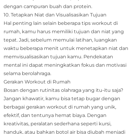
dengan campuran buah dan protein.
10. Tetapkan Niat dan Visualisasikan Tujuan
Hal penting lain selain beberapa tips workout di
rumah, kamu harus memiliki tujuan dan niat yang
tepat. Jadi, sebelum memulai latihan, luangkan
waktu beberapa menit untuk menetapkan niat dan
memvisualisasikan tujuan kamu. Pendekatan
mental ini dapat meningkatkan fokus dan motivasi
selama berolahraga.
Gerakan Workout di Rumah
Bosan dengan rutinitas olahraga yang itu-itu saja?
Jangan khawatir, kamu bisa tetap bugar dengan
berbagai gerakan workout di rumah yang unik,
efektif, dan tentunya hemat biaya. Dengan
kreativitas, peralatan sederhana seperti kursi,
handuk, atau bahkan botol air bisa diubah menjadi