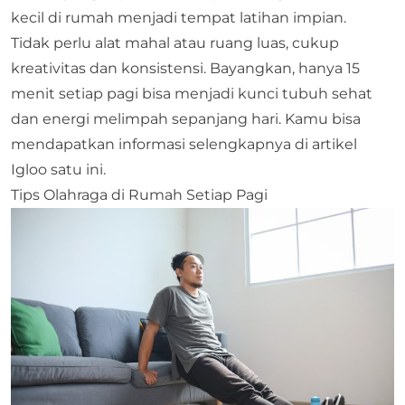
kecil di rumah menjadi tempat latihan impian.
Tidak perlu alat mahal atau ruang luas, cukup
kreativitas dan konsistensi. Bayangkan, hanya 15
menit setiap pagi bisa menjadi kunci tubuh sehat
dan energi melimpah sepanjang hari. Kamu bisa
mendapatkan informasi selengkapnya di artikel
Igloo satu ini.
Tips Olahraga di Rumah Setiap Pagi