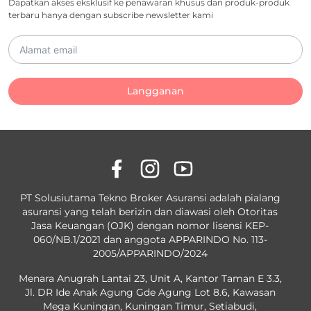
Dapatkan akses eksklusif ke penawaran khusus dan produk-produk
terbaru hanya dengan subscribe newsletter kami
Langganan
PT Solusiutama Tekno Broker Asuransi adalah pialang
asuransi yang telah berizin dan diawasi oleh Otoritas
Jasa Keuangan (OJK) dengan nomor lisensi KEP-
060/NB.1/2021 dan anggota APPARINDO No. 113-
2005/APPARINDO/2024
Menara Anugrah Lantai 23, Unit A, Kantor Taman E 3.3,
Jl. DR Ide Anak Agung Gde Agung Lot 8.6, Kawasan
Mega Kuningan, Kuningan Timur, Setiabudi,