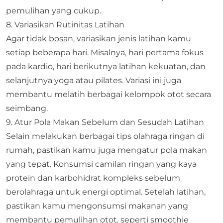
pemulihan yang cukup.
8. Variasikan Rutinitas Latihan
Agar tidak bosan, variasikan jenis latihan kamu
setiap beberapa hari. Misalnya, hari pertama fokus
pada kardio, hari berikutnya latihan kekuatan, dan
selanjutnya yoga atau pilates. Variasi ini juga
membantu melatih berbagai kelompok otot secara
seimbang.
9. Atur Pola Makan Sebelum dan Sesudah Latihan
Selain melakukan berbagai tips olahraga ringan di
rumah, pastikan kamu juga mengatur pola makan
yang tepat. Konsumsi camilan ringan yang kaya
protein dan karbohidrat kompleks sebelum
berolahraga untuk energi optimal. Setelah latihan,
pastikan kamu mengonsumsi makanan yang
membantu pemulihan otot, seperti smoothie