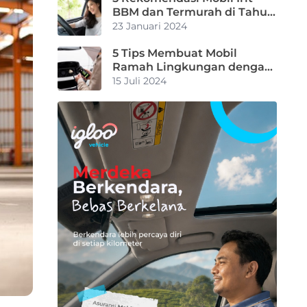
BBM dan Termurah di Tahun
2024
23 Januari 2024
5 Tips Membuat Mobil
Ramah Lingkungan dengan
Mudah
15 Juli 2024