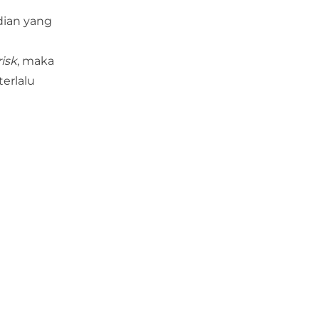
dian yang
risk
, maka
erlalu