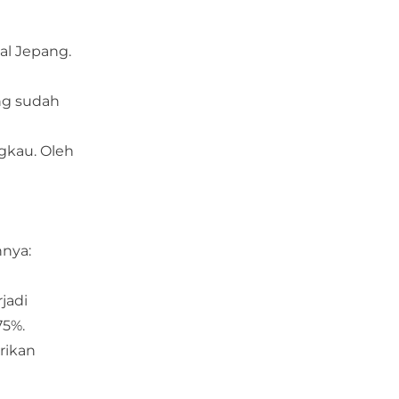
al Jepang.
ng sudah
ngkau. Oleh
nnya:
jadi
75%.
rikan