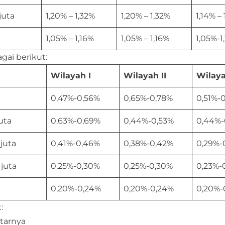
juta
1,20% – 1,32%
1,20% – 1,32%
1,14% –
1,05% – 1,16%
1,05% – 1,16%
1,05%-1
gai berikut:
Wilayah I
Wilayah II
Wilaya
0,47%-0,56%
0,65%-0,78%
0,51%-
uta
0,63%-0,69%
0,44%-0,53%
0,44%-
juta
0,41%-0,46%
0,38%-0,42%
0,29%-
juta
0,25%-0,30%
0,25%-0,30%
0,23%-
0,20%-0,24%
0,20%-0,24%
0,20%-
:
itarnya