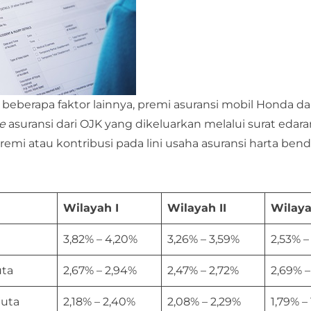
n beberapa faktor lainnya, premi asuransi mobil Honda d
te
asuransi dari OJK yang dikeluarkan melalui surat edar
emi atau kontribusi pada lini usaha asuransi harta ben
Wilayah I
Wilayah II
Wilayah
3,82% – 4,20%
3,26% – 3,59%
2,53% –
uta
2,67% – 2,94%
2,47% – 2,72%
2,69% –
juta
2,18% – 2,40%
2,08% – 2,29%
1,79% –