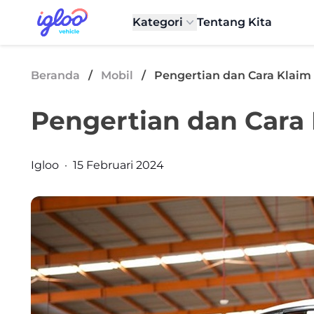
Skip to content
Igloo Blog
Kategori
Tentang Kita
Beranda
/
Mobil
/
Pengertian dan Cara Klaim
Pengertian dan Cara
Posted by
Igloo
·
15 Februari 2024