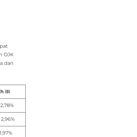
apat
an OJK
da dan
 III
 2,78%
 2,96%
 1,97%