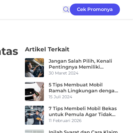
Cek Promonya
ntas
Artikel Terkait
Jangan Salah Pilih, Kenali
Pentingnya Memiliki
Asuransi Mobil yang Tepat
30 Maret 2024
saat Mudik Lebaran
5 Tips Membuat Mobil
Ramah Lingkungan dengan
Mudah
15 Juli 2024
7 Tips Membeli Mobil Bekas
untuk Pemula Agar Tidak
Tertipu dan Rugi
11 Februari 2026
Inilah Syarat dan Cara Klaim