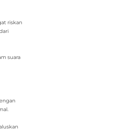
at riskan
dari
am suara
 dengan
mal.
aluskan