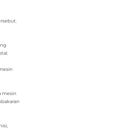
ersebut.
ing
tal.
 mesin
a mesin
mbakaran
isi,