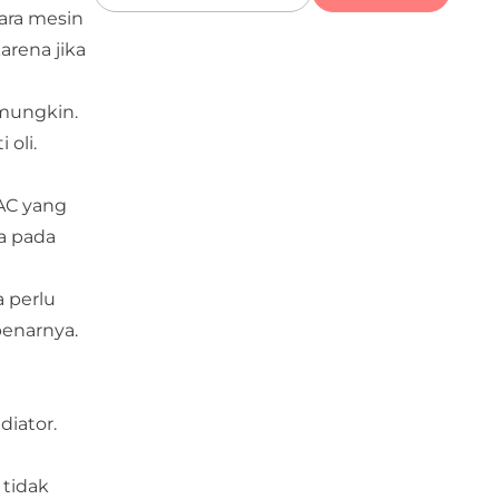
ara mesin
arena jika
 mungkin.
oli.
AC yang
a pada
a perlu
enarnya.
diator.
 tidak