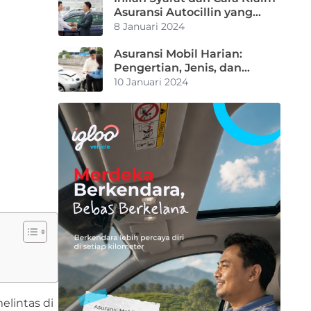
Asuransi Autocillin yang
Mudah Dilakukan
8 Januari 2024
Asuransi Mobil Harian:
Pengertian, Jenis, dan
Manfaatnya
10 Januari 2024
elintas di