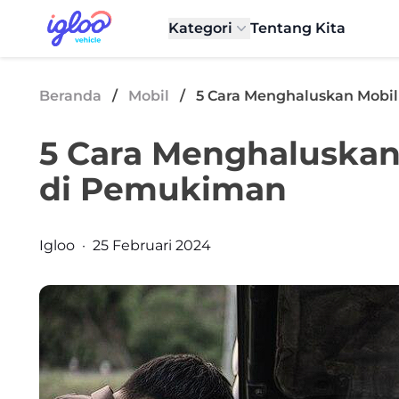
Skip to content
Igloo Blog
Kategori
Tentang Kita
Beranda
/
Mobil
/
5 Cara Menghaluskan Mobil
5 Cara Menghaluskan 
di Pemukiman
Posted by
Igloo
·
25 Februari 2024