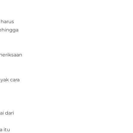
 harus
sehingga
emeriksaan
yak cara
i dari
 itu