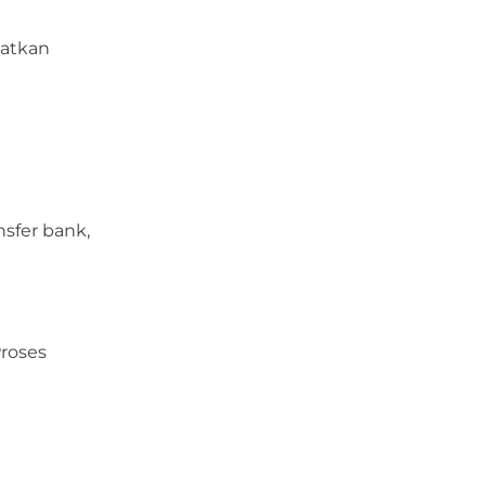
patkan
nsfer bank,
Proses