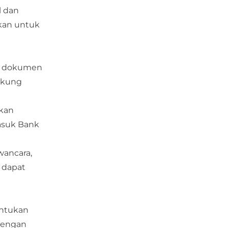
l dan
ikan untuk
ai dokumen
ukung
akan
asuk Bank
wancara,
r dapat
entukan
 dengan