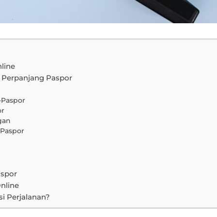
nline
i Perpanjang Paspor
-Paspor
or
gan
 Paspor
aspor
nline
si Perjalanan?