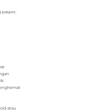
 paspor,
rat
angan
ik.
 menghemat
oid atau