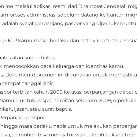
ine melalui aplikasi resmi dari Direktorat Jenderal Imigr
 proses administrasi sebelum datang ke kantor imigr
ut adalah syarat perpanjang paspor yang diperlukan untu
an e-KTP kamu masih berlaku dan data yang tertera sesu
bis atau sudah habis.​
uk mencocokkan data keluarga dan identitas kamu.​
Baptis: Dokumen-dokumen ini digunakan untuk memastik
tempat tanggal lahir.​
por terbitan tahun 2009 ke atas, perpanjangan dapat 
amun, untuk paspor terbitan sebelum 2009, diperluk
ah, ijazah, atau surat baptis.
 Perpanjang Paspor
ingga masa berlaku habis untuk melakukan perpanja
ia, pemohon bisa mengatur waktu lebih fleksibel dan