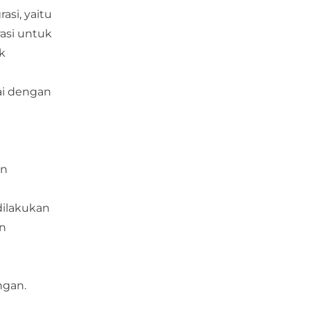
asi, yaitu
asi untuk
k
ai dengan
an
dilakukan
an
ngan.