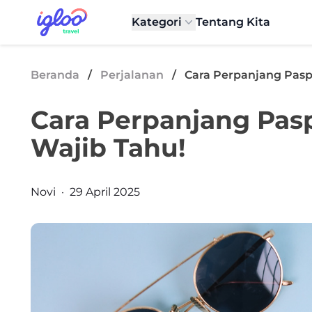
Skip to content
Igloo Blog
Kategori
Tentang Kita
Beranda
/
Perjalanan
/
Cara Perpanjang Pasp
Cara Perpanjang Pas
Wajib Tahu!
Posted by
Novi
·
29 April 2025