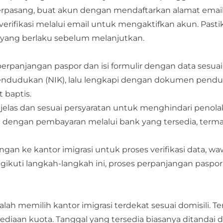
terpasang, buat akun dengan mendaftarkan alamat emai
rifikasi melalui email untuk mengaktifkan akun. Past
yang berlaku sebelum melanjutkan.​
 perpanjangan paspor dan isi formulir dengan data sesu
pendudukan (NIK), lalu lengkapi dengan dokumen pend
t baptis.
jelas dan sesuai persyaratan untuk menghindari penol
an dengan pembayaran melalui bank yang tersedia, term
ngan ke kantor imigrasi untuk proses verifikasi data, wa
ngikuti langkah-langkah ini, proses perpanjangan paspo
alah memilih kantor imigrasi terdekat sesuai domisili. T
diaan kuota. Tanggal yang tersedia biasanya ditandai