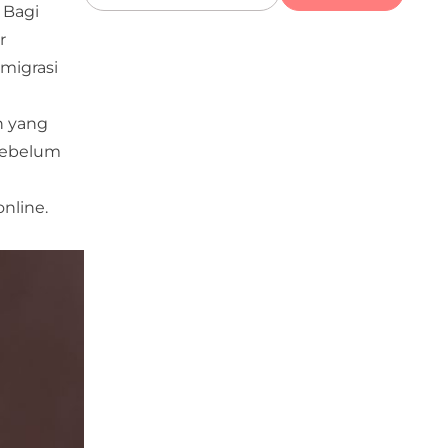
 Bagi
r
imigrasi
n yang
 sebelum
nline.