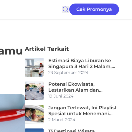
Cek Promonya
Kamu
Artikel Terkait
Estimasi Biaya Liburan ke
Singapura 3 Hari 2 Malam,
Wisata Seru di Negri Singa
23 September 2024
Potensi Ekowisata,
Lestarikan Alam dan
Ekonomi Lokal
19 Juni 2024
Jangan Terlewat, Ini Playlist
Spesial untuk Menemani
Perjalanan Mudik Lebaran
2 Maret 2024
13 Destinasi Wisata