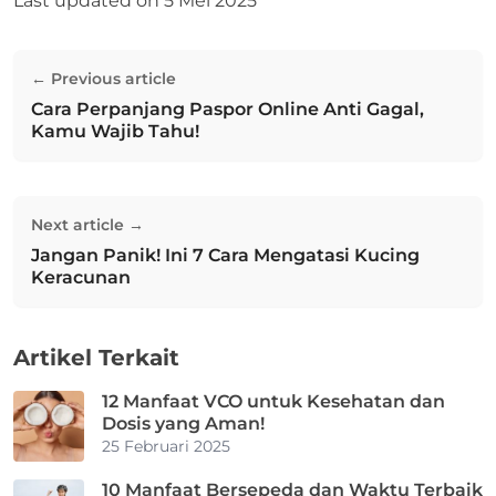
Last updated on
5 Mei 2025
Navigasi
← Previous article
pos
Cara Perpanjang Paspor Online Anti Gagal,
Previous post:
Kamu Wajib Tahu!
Next article →
Jangan Panik! Ini 7 Cara Mengatasi Kucing
Next post:
Keracunan
Artikel Terkait
12 Manfaat VCO untuk Kesehatan dan
Dosis yang Aman!
25 Februari 2025
10 Manfaat Bersepeda dan Waktu Terbaik