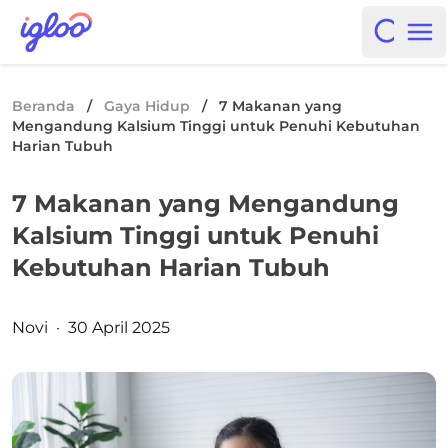
Skip to content
Igloo Blog
Open i
Op
Beranda
/
Gaya Hidup
/
7 Makanan yang
Mengandung Kalsium Tinggi untuk Penuhi Kebutuhan
Harian Tubuh
7 Makanan yang Mengandung
Kalsium Tinggi untuk Penuhi
Kebutuhan Harian Tubuh
Posted by
Novi
·
30 April 2025