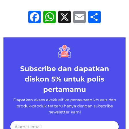
Facebook
WhatsApp
X
Email
Share
Subscribe dan dapatkan
diskon 5%
untuk polis
pertamamu
Dapatkan akses eksklusif ke penawaran khusus dan
produk-produk terbaru hanya dengan subscribe
newsletter kami