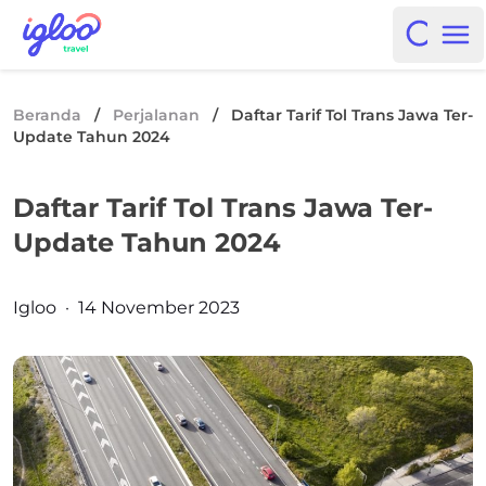
Skip to content
Igloo Blog
Open i
Op
Beranda
/
Perjalanan
/
Daftar Tarif Tol Trans Jawa Ter-
Update Tahun 2024
Daftar Tarif Tol Trans Jawa Ter-
Update Tahun 2024
Posted by
Igloo
·
14 November 2023