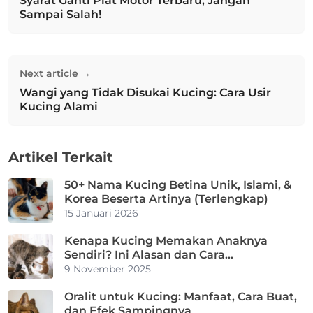
Syarat Ganti Plat Motor Terbaru, Jangan
Previous post:
Sampai Salah!
Next article →
Wangi yang Tidak Disukai Kucing: Cara Usir
Next post:
Kucing Alami
Artikel Terkait
50+ Nama Kucing Betina Unik, Islami, &
Korea Beserta Artinya (Terlengkap)
15 Januari 2026
Kenapa Kucing Memakan Anaknya
Sendiri? Ini Alasan dan Cara
Mencegahnya
9 November 2025
Oralit untuk Kucing: Manfaat, Cara Buat,
dan Efek Sampingnya