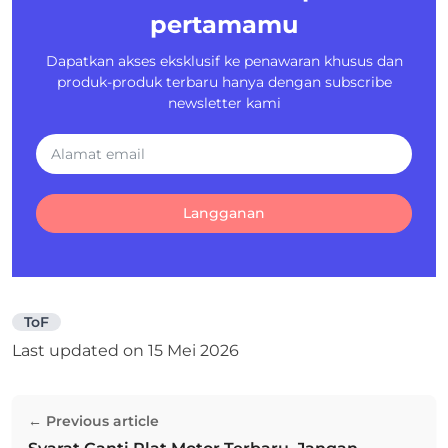
pertamamu
Dapatkan akses eksklusif ke penawaran khusus dan
produk-produk terbaru hanya dengan subscribe
newsletter kami
Langganan
ToF
Last updated on
15 Mei 2026
Navigasi
← Previous article
pos