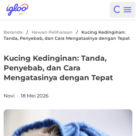
Skip to content
Igloo Blog
Open i
Op
Beranda
/
Hewan Peliharaan
/
Kucing Kedinginan:
Tanda, Penyebab, dan Cara Mengatasinya dengan Tepat
Kucing Kedinginan: Tanda,
Penyebab, dan Cara
Mengatasinya dengan Tepat
Posted by
Novi
·
18 Mei 2026