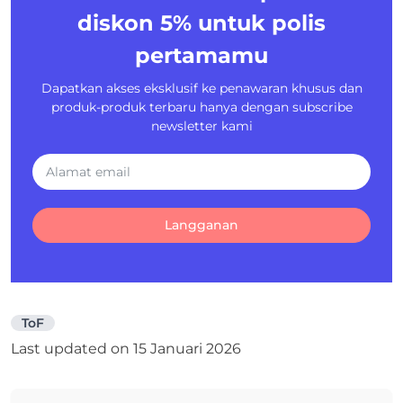
diskon 5%
untuk polis
pertamamu
Dapatkan akses eksklusif ke penawaran khusus dan
produk-produk terbaru hanya dengan subscribe
newsletter kami
Langganan
ToF
Last updated on
15 Januari 2026
Navigasi