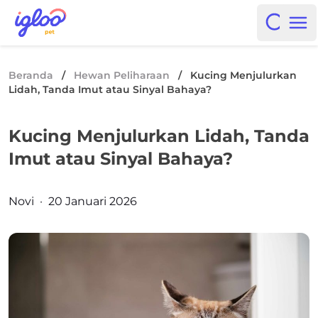
Skip to content
Igloo Blog
Open i
Op
Beranda
/
Hewan Peliharaan
/
Kucing Menjulurkan
Lidah, Tanda Imut atau Sinyal Bahaya?
Kucing Menjulurkan Lidah, Tanda
Imut atau Sinyal Bahaya?
Posted by
Novi
·
20 Januari 2026