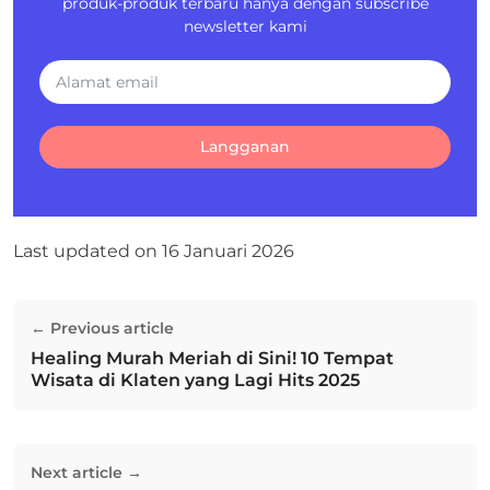
produk-produk terbaru hanya dengan subscribe
newsletter kami
Langganan
Last updated on
16 Januari 2026
Navigasi
← Previous article
pos
Healing Murah Meriah di Sini! 10 Tempat
Previous post:
Wisata di Klaten yang Lagi Hits 2025
Next article →