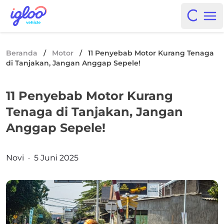
Skip to content
Igloo Blog
Open i
Op
Beranda
/
Motor
/
11 Penyebab Motor Kurang Tenaga
di Tanjakan, Jangan Anggap Sepele!
11 Penyebab Motor Kurang
Tenaga di Tanjakan, Jangan
Anggap Sepele!
Posted by
Novi
·
5 Juni 2025