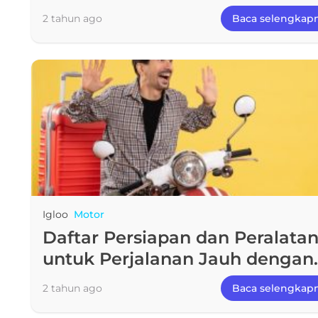
dibandingkan Mobil, Tetaplah
2 tahun ago
Baca selengkap
Hati-Hati
Igloo
Motor
Daftar Persiapan dan Peralata
untuk Perjalanan Jauh dengan
Motor
2 tahun ago
Baca selengkap