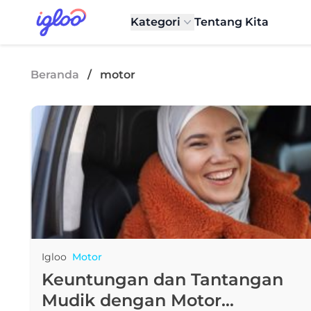
Skip to content
Igloo Blog
Kategori
Tentang Kita
Beranda
/
motor
Igloo
Motor
Keuntungan dan Tantangan
Mudik dengan Motor