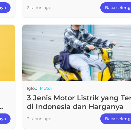
Lebaran!
nya
2 tahun ago
Baca selen
Igloo
Motor
n
3 Jenis Motor Listrik yang Te
di Indonesia dan Harganya
nya
3 tahun ago
Baca selen