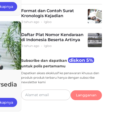
gkapnya
Format dan Contoh Surat
Kronologis Kejadian
3 tahun ago
•
Igloo
Daftar Plat Nomor Kendaraan
di Indonesia Beserta Artinya
3 tahun ago
•
Igloo
diskon 5%
Subscribe dan dapatkan
untuk polis pertamamu
Dapatkan akses eksklusif ke penawaran khusus dan
produk-produk terbaru hanya dengan subscribe
newsletter kami
rsedia
Langganan
gkapnya