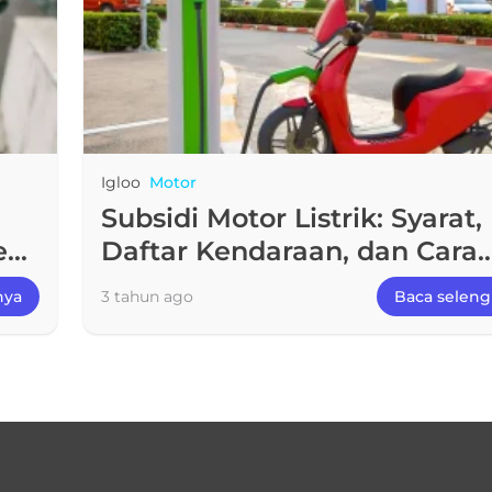
Igloo
Motor
Subsidi Motor Listrik: Syarat,
e
Daftar Kendaraan, dan Cara
Membelinya
nya
3 tahun ago
Baca selen