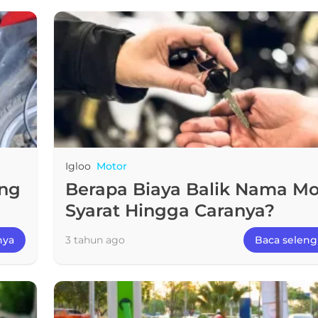
Igloo
Motor
ang
Berapa Biaya Balik Nama Mo
Syarat Hingga Caranya?
nya
3 tahun ago
Baca selen