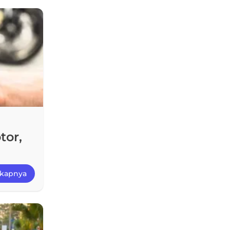
tor,
gkapnya