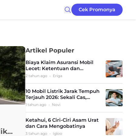
Cek Promonya
Artikel Populer
Biaya Klaim Asuransi Mobil
Lecet: Ketentuan dan
Perbandingan
2 tahun ago
•
Eriga
10 Mobil Listrik Jarak Tempuh
Terjauh 2026: Sekali Cas,
Langsung Gas Jauh!
1 tahun ago
•
Novi
Ketahui, 6 Ciri-Ciri Asam Urat
dan Cara Mengobatinya
ik
3 tahun ago
•
Igloo