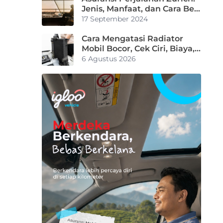
Jenis, Manfaat, dan Cara Beli
di Igloo!
17 September 2024
Cara Mengatasi Radiator
Mobil Bocor, Cek Ciri, Biaya,
dan Solusi Darurat
6 Agustus 2026