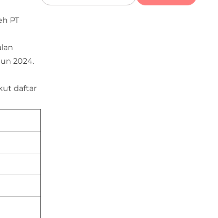
eh PT
alan
hun 2024.
kut daftar