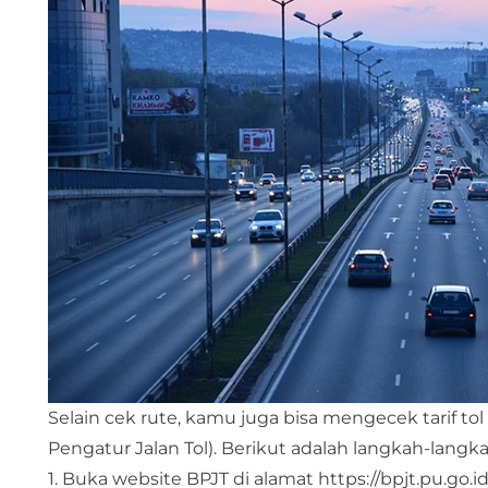
Selain cek rute, kamu juga bisa mengecek tarif tol
Pengatur Jalan Tol). Berikut adalah langkah-langk
1. Buka website BPJT di alamat https://bpjt.pu.go.id