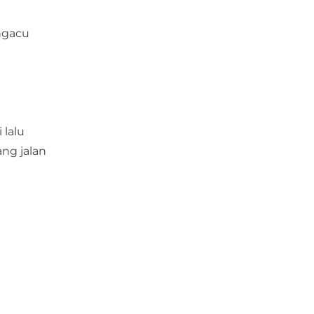
g
ngacu
 lalu
ng jalan