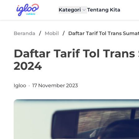
Skip to content
Igloo Blog
Kategori
Tentang Kita
Beranda
/
Mobil
/
Daftar Tarif Tol Trans Sum
Daftar Tarif Tol Tra
2024
Posted by
Igloo
·
17 November 2023