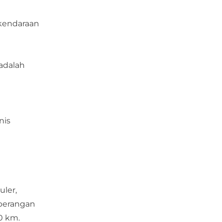
 kendaraan
 adalah
nis
uler,
eberangan
0 km.