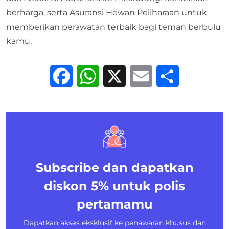
berharga, serta
Asuransi Hewan Peliharaan
untuk
memberikan perawatan terbaik bagi teman berbulu
kamu.
Facebook
WhatsApp
X
Email
Share
Subscribe dan dapatkan
diskon 5%
untuk polis
pertamamu
Dapatkan akses eksklusif ke penawaran khusus dan