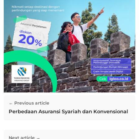
Navigasi
← Previous article
pos
Perbedaan Asuransi Syariah dan Konvensional
Previous post:
Next article →