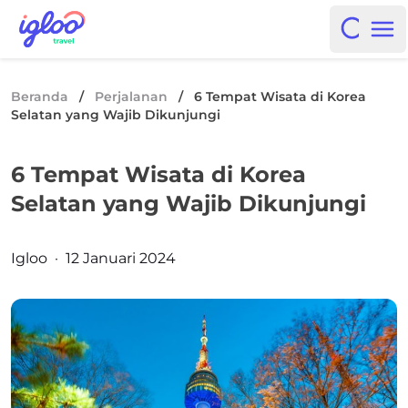
Skip to content
Igloo Blog
Open i
Op
Beranda
/
Perjalanan
/
6 Tempat Wisata di Korea
Selatan yang Wajib Dikunjungi
6 Tempat Wisata di Korea
Selatan yang Wajib Dikunjungi
Posted by
Igloo
·
12 Januari 2024