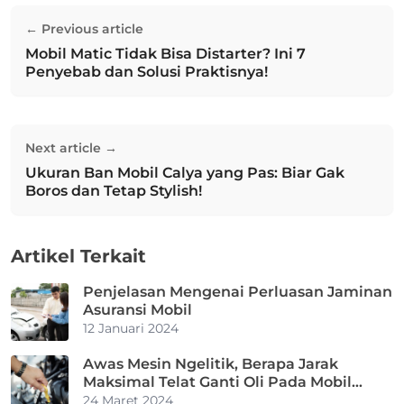
Navigasi
← Previous article
pos
Mobil Matic Tidak Bisa Distarter? Ini 7
Previous post:
Penyebab dan Solusi Praktisnya!
Next article →
Ukuran Ban Mobil Calya yang Pas: Biar Gak
Next post:
Boros dan Tetap Stylish!
Artikel Terkait
Penjelasan Mengenai Perluasan Jaminan
Asuransi Mobil
12 Januari 2024
Awas Mesin Ngelitik, Berapa Jarak
Maksimal Telat Ganti Oli Pada Mobil
Kamu?
24 Maret 2024