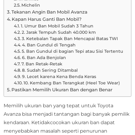
Michelin
Tekanan Angin Ban Mobil Avanza
Kapan Harus Ganti Ban Mobil?
1. Umur Ban Mobil Sudah 3 Tahun
2. Jarak Tempuh Sudah 40.000 km
3. Ketebalan Tapak Ban Mencapai Batas TWI
4. Ban Gundul di Tengah
5. Ban Gundul di bagian Tepi atau Sisi Tertentu
6. Ban Ada Benjolan
7. Ban Retak-Retak
8. Sudah Sering Ditambal
9. Lecet karena Kena Benda Keras
10. Kembang Ban Terangkat (Heel Toe Wear)
Pastikan Memilih Ukuran Ban dengan Benar
Memilih ukuran ban yang tepat untuk Toyota
Avanza bisa menjadi tantangan bagi banyak pemilik
kendaraan. Ketidakcocokan ukuran ban dapat
menyebabkan masalah seperti penurunan