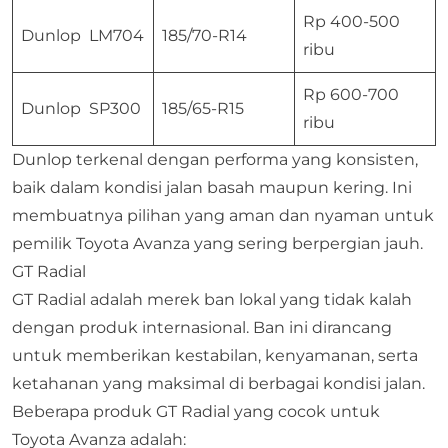
Rp 400-500
Dunlop LM704
185/70-R14
ribu
Rp 600-700
Dunlop SP300
185/65-R15
ribu
Dunlop terkenal dengan performa yang konsisten,
baik dalam kondisi jalan basah maupun kering. Ini
membuatnya pilihan yang aman dan nyaman untuk
pemilik Toyota Avanza yang sering berpergian jauh.
GT Radial
GT Radial adalah merek ban lokal yang tidak kalah
dengan produk internasional. Ban ini dirancang
untuk memberikan kestabilan, kenyamanan, serta
ketahanan yang maksimal di berbagai kondisi jalan.
Beberapa produk GT Radial yang cocok untuk
Toyota Avanza adalah: