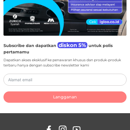
diskon 5%
Subscribe dan dapatkan
untuk polis
pertamamu
Dapatkan akses eksklusif ke penawaran khusus dan produk-produk
terbaru hanya dengan subscribe newsletter kami
Langganan