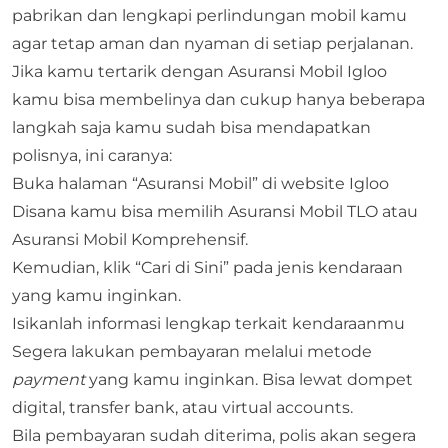
pabrikan dan lengkapi perlindungan mobil kamu
agar tetap aman dan nyaman di setiap perjalanan.
Jika kamu tertarik dengan
Asuransi Mobil Igloo
kamu bisa membelinya dan cukup hanya beberapa
langkah saja kamu sudah bisa mendapatkan
polisnya, ini caranya:
Buka halaman “
Asuransi Mobil
” di website Igloo
Disana kamu bisa memilih Asuransi Mobil TLO atau
Asuransi Mobil Komprehensif.
Kemudian, klik “Cari di Sini” pada jenis kendaraan
yang kamu inginkan.
Isikanlah informasi lengkap terkait kendaraanmu
Segera lakukan pembayaran melalui metode
payment
yang kamu inginkan. Bisa lewat dompet
digital, transfer bank, atau virtual accounts.
Bila pembayaran sudah diterima, polis akan segera