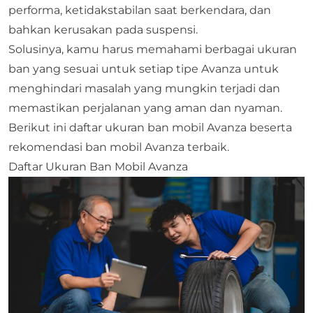
performa, ketidakstabilan saat berkendara, dan
bahkan kerusakan pada suspensi.
Solusinya, kamu harus memahami berbagai ukuran
ban yang sesuai untuk setiap tipe Avanza untuk
menghindari masalah yang mungkin terjadi dan
memastikan perjalanan yang aman dan nyaman.
Berikut ini daftar ukuran ban mobil Avanza beserta
rekomendasi ban mobil Avanza terbaik.
Daftar Ukuran Ban Mobil Avanza