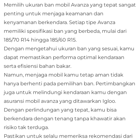
Memilih ukuran ban mobil Avanza yang tepat sangat
penting untuk menjaga keamanan dan
kenyamanan berkendara. Setiap tipe Avanza
memiliki spesifikasi ban yang berbeda, mulai dari
185/70 R14 hingga 185/60 R15.
Dengan mengetahui ukuran ban yang sesuai, kamu
dapat memastikan performa optimal kendaraan
serta efisiensi bahan bakar.
Namun, menjaga mobil kamu tetap aman tidak
hanya berhenti pada pemilihan ban. Pertimbangkan
juga untuk melindungi kendaraan kamu dengan
asuransi mobil avanza
yang ditawarkan Igloo.
Dengan perlindungan yang tepat, kamu bisa
berkendara dengan tenang tanpa khawatir akan
risiko tak terduga.
Pastikan untuk selalu memeriksa rekomendasi dari