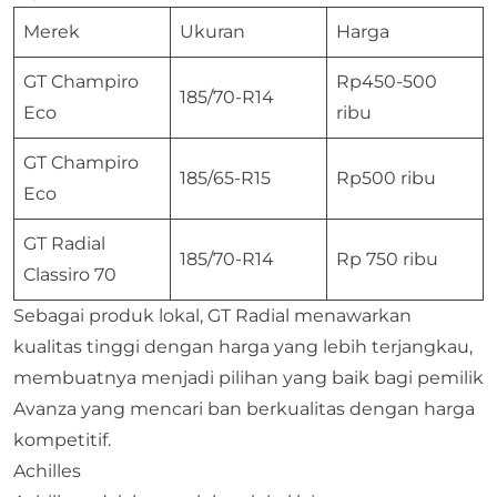
Merek
Ukuran
Harga
GT Champiro
Rp450-500
185/70-R14
Eco
ribu
GT Champiro
185/65-R15
Rp500 ribu
Eco
GT Radial
185/70-R14
Rp 750 ribu
Classiro 70
Sebagai produk lokal, GT Radial menawarkan
kualitas tinggi dengan harga yang lebih terjangkau,
membuatnya menjadi pilihan yang baik bagi pemilik
Avanza yang mencari ban berkualitas dengan harga
kompetitif.
Achilles