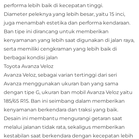
performa lebih baik di kecepatan tinggi.
Diameter peleknya yang lebih besar, yaitu 15 inci,
juga menambah estetika dan performa kendaraan.
Ban tipe ini dirancang untuk memberikan
kenyamanan yang lebih saat digunakan di jalan raya,
serta memiliki cengkraman yang lebih baik di
berbagai kondisi jalan
Toyota Avanza Veloz
Avanza Veloz, sebagai varian tertinggi dari seri
Avanza menggunakan ukuran ban yang sama
dengan tipe G, ukuran ban mobil Avanza Veloz yaitu
185/65 R15. Ban ini seimbang dalam memberikan
kenyamanan berkendara dan traksi yang baik.
Desain ini membantu mengurangi getaran saat
melalui jalanan tidak rata, sekaligus memberikan
kestabilan saat berkendara dengan kecepatan lebih