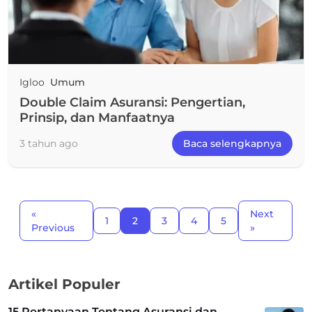
Igloo
Umum
Double Claim Asuransi: Pengertian,
Prinsip, dan Manfaatnya
3 tahun ago
Baca selengkapnya
«
Next
1
2
3
4
5
Previous
»
Artikel Populer
15 Pertanyaan Tentang Asuransi dan