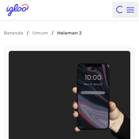
Skip to content
Igloo Blog
Open i
Op
Beranda
/
Umum
/
Halaman 2