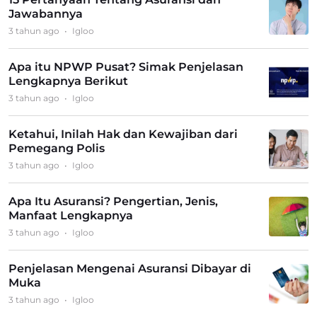
Jawabannya
3 tahun ago
•
Igloo
Apa itu NPWP Pusat? Simak Penjelasan
Lengkapnya Berikut
3 tahun ago
•
Igloo
Ketahui, Inilah Hak dan Kewajiban dari
Pemegang Polis
3 tahun ago
•
Igloo
Apa Itu Asuransi? Pengertian, Jenis,
Manfaat Lengkapnya
3 tahun ago
•
Igloo
Penjelasan Mengenai Asuransi Dibayar di
Muka
3 tahun ago
•
Igloo