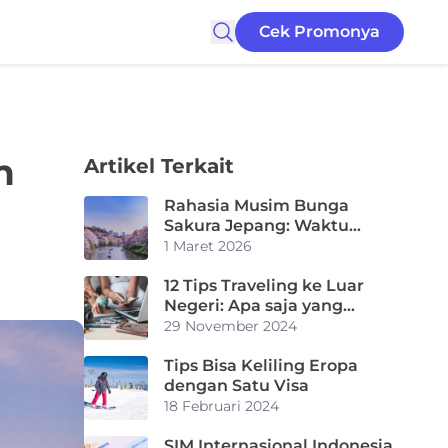
Cek Promonya
n
Artikel Terkait
Rahasia Musim Bunga
Sakura Jepang: Waktu
Terbaik, Spot Tersembunyi,
1 Maret 2026
dan Tips Anti Gagal
12 Tips Traveling ke Luar
Negeri: Apa saja yang
Diperlukan?
29 November 2024
Tips Bisa Keliling Eropa
dengan Satu Visa
18 Februari 2024
SIM Internasional Indonesia,