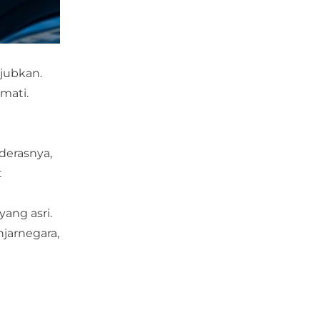
jubkan.
mati.
 derasnya,
t
ang asri.
njarnegara,