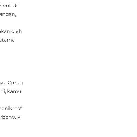
erbentuk
dangan,
akan oleh
rutama
wu. Curug
ini, kamu
 menikmati
terbentuk