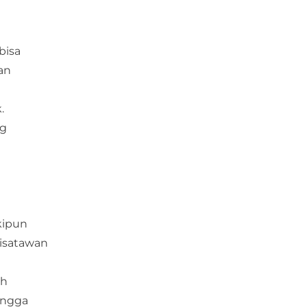
bisa
an
.
ng
kipun
isatawan
ah
hingga