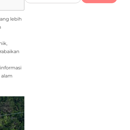
rang lebih
m
ik,
erabaikan
informasi
 alam