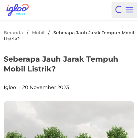
Skip to content
Igloo Blog
Open i
Op
Beranda
/
Mobil
/
Seberapa Jauh Jarak Tempuh Mobil
Listrik?
Seberapa Jauh Jarak Tempuh
Mobil Listrik?
Posted by
Igloo
·
20 November 2023