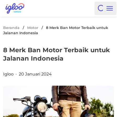
Skip to content
Igloo Blog
Open i
Op
Beranda
/
Motor
/
8 Merk Ban Motor Terbaik untuk
Jalanan Indonesia
8 Merk Ban Motor Terbaik untuk
Jalanan Indonesia
Posted by
Igloo
·
20 Januari 2024