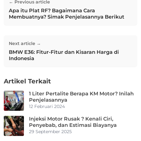
← Previous article
pos
Apa itu Plat RF? Bagaimana Cara
Previous post:
Membuatnya? Simak Penjelasannya Berikut
Next article →
BMW E36: Fitur-Fitur dan Kisaran Harga di
Next post:
Indonesia
Artikel Terkait
1 Liter Pertalite Berapa KM Motor? Inilah
Penjelasannya
12 Februari 2024
Injeksi Motor Rusak ? Kenali Ciri,
Penyebab, dan Estimasi Biayanya
29 September 2025