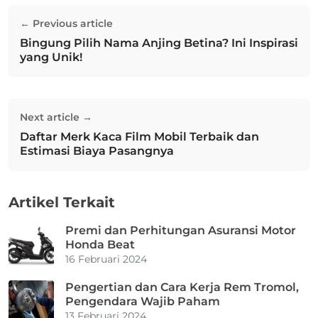
Navigasi
← Previous article
pos
Bingung Pilih Nama Anjing Betina? Ini Inspirasi
Previous post:
yang Unik!
Next article →
Daftar Merk Kaca Film Mobil Terbaik dan
Next post:
Estimasi Biaya Pasangnya
Artikel Terkait
Premi dan Perhitungan Asuransi Motor
Honda Beat
16 Februari 2024
Pengertian dan Cara Kerja Rem Tromol,
Pengendara Wajib Paham
13 Februari 2024