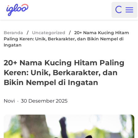
Skip to content
Igloo Blog
Open i
Op
Beranda
/
Uncategorized
/
20+ Nama Kucing Hitam
Paling Keren: Unik, Berkarakter, dan Bikin Nempel di
Ingatan
20+ Nama Kucing Hitam Paling
Keren: Unik, Berkarakter, dan
Bikin Nempel di Ingatan
Posted by
Novi
·
30 Desember 2025