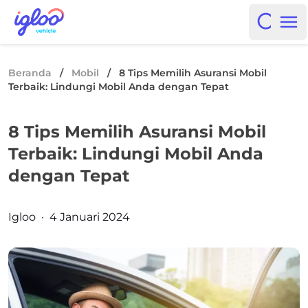
Skip to content
Igloo Blog
Open i
Op
Beranda
/
Mobil
/
8 Tips Memilih Asuransi Mobil
Terbaik: Lindungi Mobil Anda dengan Tepat
8 Tips Memilih Asuransi Mobil
Terbaik: Lindungi Mobil Anda
dengan Tepat
Posted by
Igloo
·
4 Januari 2024