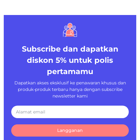
Subscribe dan dapatkan
diskon 5%
untuk polis
pertamamu
Dapatkan akses eksklusif ke penawaran khusus dan
produk-produk terbaru hanya dengan subscribe
newsletter kami
Langganan