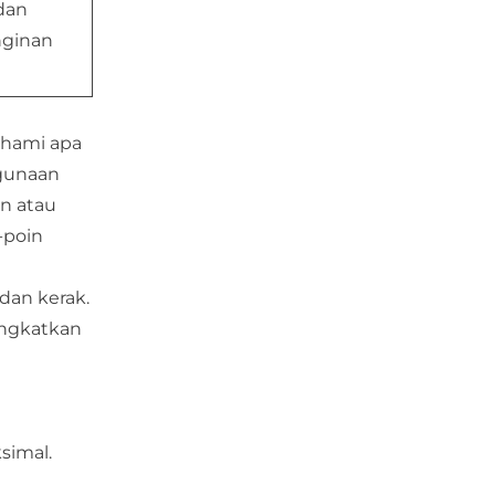
dan
nginan
ahami apa
ggunaan
n atau
-poin
dan kerak.
ingkatkan
simal.