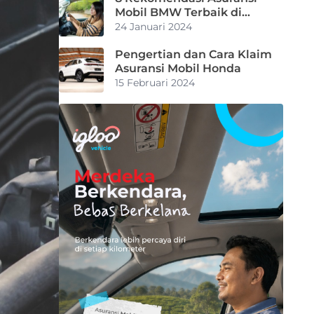
Mobil BMW Terbaik di
Indonesia
24 Januari 2024
Pengertian dan Cara Klaim
Asuransi Mobil Honda
15 Februari 2024