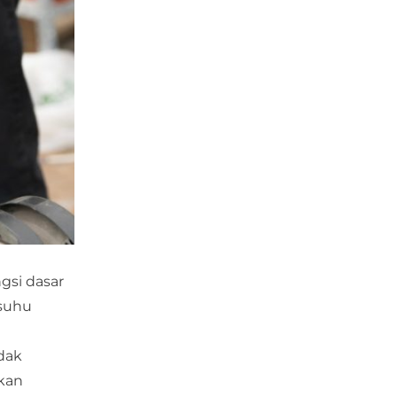
gsi dasar
 suhu
dak
hkan