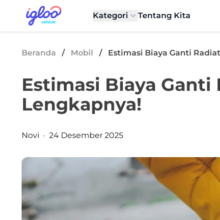
Skip to content
Igloo Blog
Kategori
Tentang Kita
Beranda
/
Mobil
/
Estimasi Biaya Ganti Radia
Estimasi Biaya Ganti 
Lengkapnya!
Posted by
Novi
·
24 Desember 2025