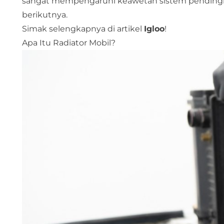
sangat mempengaruhi keawetan sistem pending
berikutnya.
Simak selengkapnya di artikel
Igloo
!
Apa Itu Radiator Mobil?