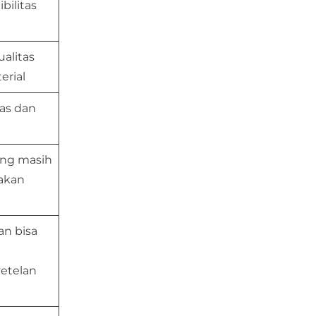
bilitas
alitas
erial
pas dan
ang masih
sakan
an bisa
etelan