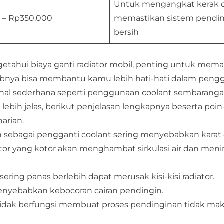
Untuk mengangkat kerak 
 – Rp350.000
memastikan sistem pendi
bersih
tahui biaya ganti radiator mobil, penting untuk mem
abnya bisa membantu kamu lebih hati-hati dalam pen
h hal sederhana seperti penggunaan coolant sembaranga
r lebih jelas, berikut penjelasan lengkapnya beserta poin
arian.
n sebagai pengganti coolant sering menyebabkan karat 
ator yang kotor akan menghambat sirkulasi air dan men
ering panas berlebih dapat merusak kisi-kisi radiator.
menyebabkan kebocoran cairan pendingin.
 tidak berfungsi membuat proses pendinginan tidak mak