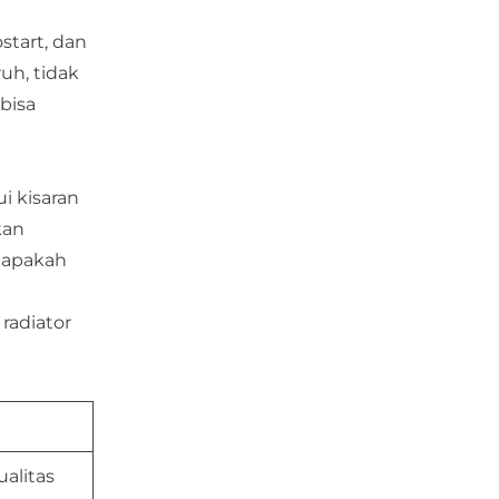
start, dan
uh, tidak
bisa
i kisaran
kan
n apakah
radiator
ualitas