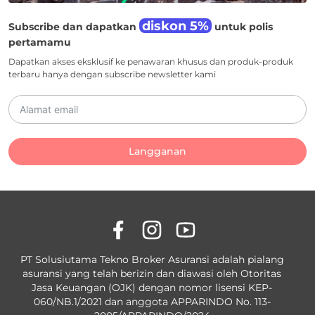
diskon 5%
Subscribe dan dapatkan
untuk polis
pertamamu
Dapatkan akses eksklusif ke penawaran khusus dan produk-produk
terbaru hanya dengan subscribe newsletter kami
Langganan
PT Solusiutama Tekno Broker Asuransi adalah pialang
asuransi yang telah berizin dan diawasi oleh Otoritas
Jasa Keuangan (OJK) dengan nomor lisensi KEP-
060/NB.1/2021 dan anggota APPARINDO No. 113-