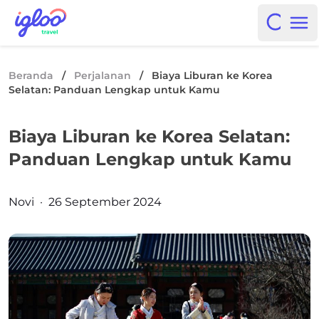
Skip to content
Igloo Blog
Open i
Op
Beranda
/
Perjalanan
/
Biaya Liburan ke Korea
Selatan: Panduan Lengkap untuk Kamu
Biaya Liburan ke Korea Selatan:
Panduan Lengkap untuk Kamu
Posted by
Novi
·
26 September 2024