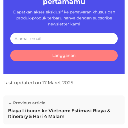
pertamamu
Dapatkan akses eksklusif ke penawaran khusus dan
produk-produk terbaru hanya dengan subscribe
newsletter kami
Langganan
Last updated on
17 Maret 2025
Navigasi
← Previous article
pos
Biaya Liburan ke Vietnam: Estimasi Biaya &
Previous post:
Itinerary 5 Hari 4 Malam