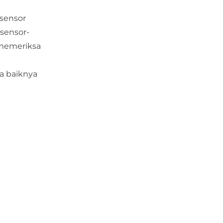
 sensor
 sensor-
 memeriksa
a baiknya