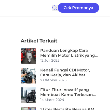
Cek Promonya
Artikel Terkait
Panduan Lengkap Cara
Memilih Motor Listrik yang
Tepat untuk Kebutuhanmu
12 Juli 2025
Kenali Fungsi CDI Motor,
Cara Kerja, dan Akibat
Kerusakannya!
7 Oktober 2025
Fitur-Fitur Inovatif yang
Membuat Kamu Terkesan
dengan Motor Matic Honda
14 Maret 2024
Vario
1 Liter Pertalite Berapa KM