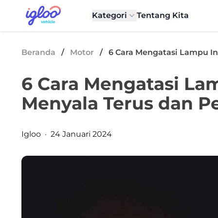
Skip to content
Igloo Blog
Kategori
Tentang Kita
Beranda
/
Motor
/
6 Cara Mengatasi Lampu I
6 Cara Mengatasi La
Menyala Terus dan 
Posted by
Igloo
·
24 Januari 2024