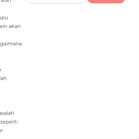
rikan
ampu
sein akan
bagaimana
a
lah
asalah
seperti
or