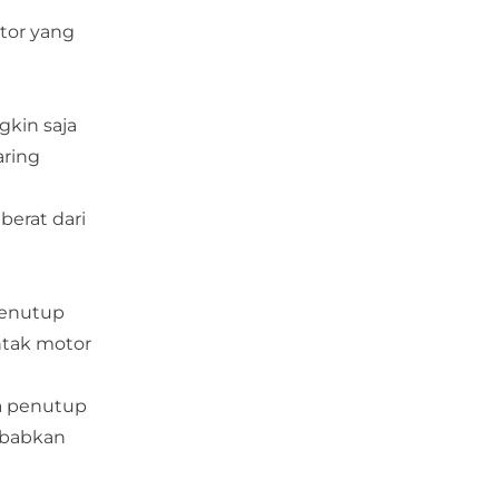
tor yang
gkin saja
aring
berat dari
Penutup
ntak motor
a penutup
ebabkan