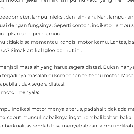
ua motor injeksi memiliki lampu indikator yang membe
or.
speedometer, lampu injeksi, dan lain-lain. Nah, lampu-l
suai dengan fungsinya. Seperti contoh, indikator lampu 
ihidupkan oleh pengemudi.
kamu tidak bisa memantau kondisi motor kamu. Lantas, 
? Simak artikel Igloo berikut ini.
menjadi masalah yang harus segera diatasi. Bukan hany
 terjadinya masalah di komponen tertentu motor. Masa
bila tidak segera diatasi.
i motor menyala:
pu indikasi motor menyala terus, padahal tidak ada m
tersebut muncul, sebaiknya ingat kembali bahan bakar 
 berkualitas rendah bisa menyebabkan lampu indikat