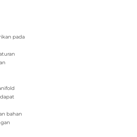
rikan pada
aturan
gan
nifold
 dapat
tan bahan
ngan