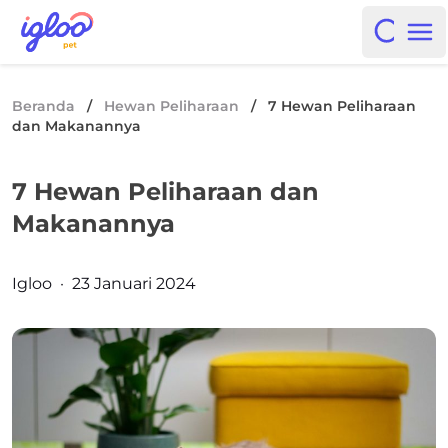
Skip to content
Igloo Blog
Open i
Op
Beranda
/
Hewan Peliharaan
/
7 Hewan Peliharaan
dan Makanannya
7 Hewan Peliharaan dan
Makanannya
Posted by
Igloo
·
23 Januari 2024