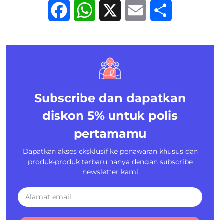
Facebook
WhatsApp
X
Email
Share
Subscribe dan dapatkan
diskon 5%
untuk polis
pertamamu
Dapatkan akses eksklusif ke penawaran khusus dan
produk-produk terbaru hanya dengan subscribe
newsletter kami