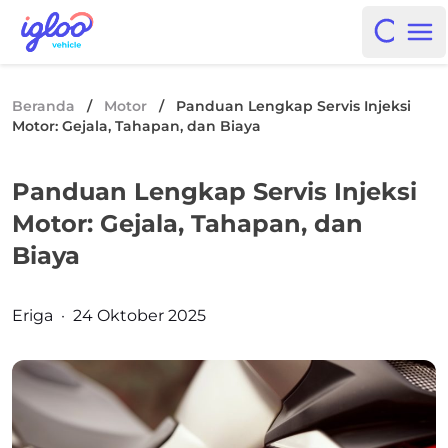
Skip to content
Igloo Blog
Open i
Op
Beranda
/
Motor
/
Panduan Lengkap Servis Injeksi
Motor: Gejala, Tahapan, dan Biaya
Panduan Lengkap Servis Injeksi
Motor: Gejala, Tahapan, dan
Biaya
Posted by
Eriga
·
24 Oktober 2025