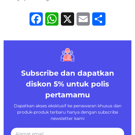
Facebook
WhatsApp
X
Email
Share
Subscribe dan dapatkan
diskon 5%
untuk polis
pertamamu
Dapatkan akses eksklusif ke penawaran khusus dan
produk-produk terbaru hanya dengan subscribe
newsletter kami