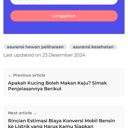
Langganan
asuransi hewan peliharaan
asuransi kesehatan
Last updated on
23 Desember 2024
Navigasi
← Previous article
pos
Apakah Kucing Boleh Makan Keju? Simak
Previous post:
Penjelasannya Berikut
Next article →
Rincian Estimasi Biaya Konversi Mobil Bensin
Next post:
ke Listrik yang Harus Kamu Siapkan