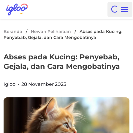
Skip to content
Igloo Blog
Open i
Op
Beranda
/
Hewan Peliharaan
/
Abses pada Kucing:
Penyebab, Gejala, dan Cara Mengobatinya
Abses pada Kucing: Penyebab,
Gejala, dan Cara Mengobatinya
Posted by
Igloo
·
28 November 2023