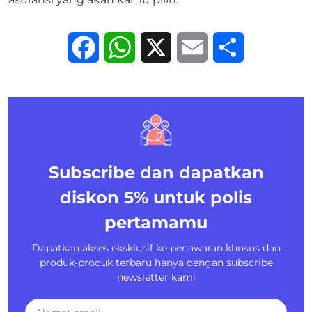
Facebook
WhatsApp
X
Email
Share
Subscribe dan dapatkan
diskon 5%
untuk polis
pertamamu
Dapatkan akses eksklusif ke penawaran khusus dan
produk-produk terbaru hanya dengan subscribe
newsletter kami