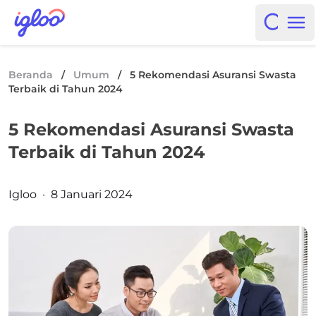
Skip to content
Igloo Blog
Open i
Op
Beranda
/
Umum
/
5 Rekomendasi Asuransi Swasta
Terbaik di Tahun 2024
5 Rekomendasi Asuransi Swasta
Terbaik di Tahun 2024
Posted by
Igloo
·
8 Januari 2024