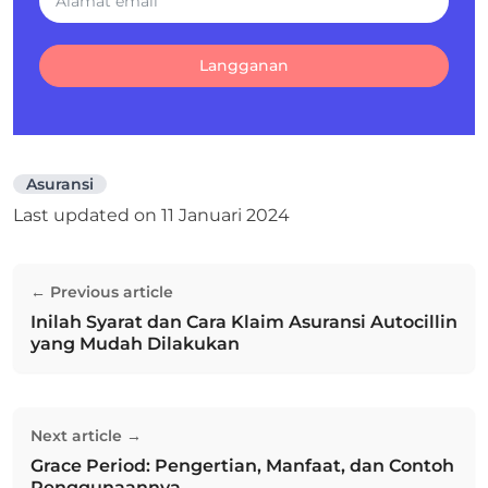
Langganan
Asuransi
Last updated on
11 Januari 2024
Navigasi
← Previous article
pos
Inilah Syarat dan Cara Klaim Asuransi Autocillin
Previous post:
yang Mudah Dilakukan
Next article →
Grace Period: Pengertian, Manfaat, dan Contoh
Next post:
Penggunaannya