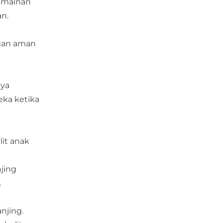
n mainan
n.
ngan aman
nya
ka ketika
lit anak
jing
.
njing.