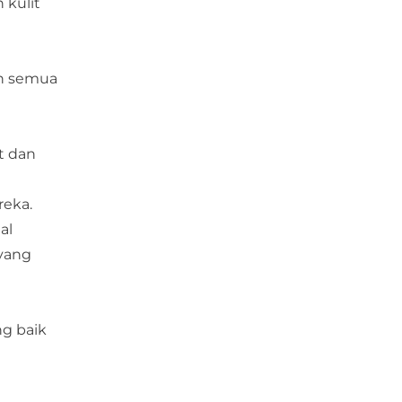
 kulit
an semua
t dan
eka.
al
yang
ng baik