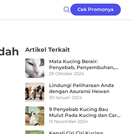
Cek Promonya
dah
Artikel Terkait
Mata Kucing Berair:
Penyebab, Penyembuhan,
dan Cara Mencegahnya
29 Oktober 2024
Lindungi Peliharaan Anda
dengan Asuransi Hewan
30 Januari 2024
9 Penyebab Kucing Bau
Mulut Pada Kucing dan Cara
Mengatasinya
13 November 2024
Kenali Ciri Ciri Kucing