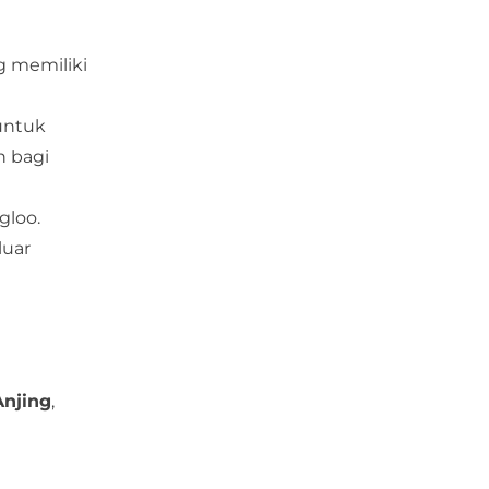
g memiliki
untuk
n bagi
Igloo
.
luar
Anjing
,