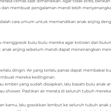
erasa cemas saat dimandikan. Agar tidak stres, berika
a dan membuat pengalaman mandi lebih menyenangka
t adalah cara umum untuk memandikan anak anjing de
 menggosok bulu-bulu mereka agar kotoran dari bulu
kat anak anjing sebelum mandi dapat menenangkan mere
 terlalu dingin. Air yang terlalu panas dapat membakar ku
 membuat mereka kedinginan.
u ember yang sudah disiapkan, lalu basahi bulu anak an
 shower. Pastikan air merata di seluruh tubuh mereka
n kamu, lalu gosokkan lembut ke seluruh tubuh anak a