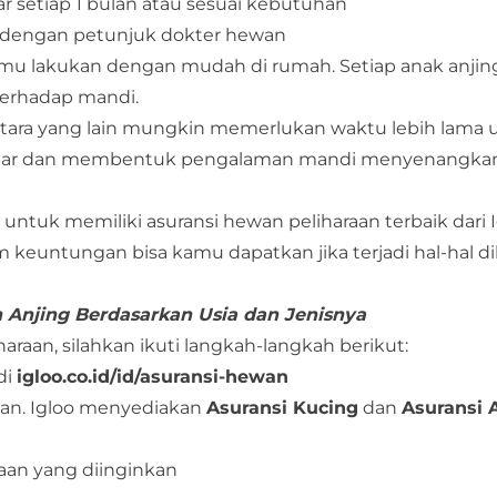
tar setiap 1 bulan atau sesuai kebutuhan
i dengan petunjuk dokter hewan
amu lakukan dengan mudah di rumah. Setiap anak anjin
terhadap mandi.
tara yang lain mungkin memerlukan waktu lebih lama 
p sabar dan membentuk pengalaman mandi menyenangka
n untuk memiliki
asuransi hewan peliharaan
terbaik dari
keuntungan bisa kamu dapatkan jika terjadi hal-hal di
n Anjing Berdasarkan Usia dan Jenisnya
aan, silahkan ikuti langkah-langkah berikut:
 di
igloo.co.id/id/asuransi-hewan
nkan. Igloo menyediakan
Asuransi Kucing
dan
Asuransi 
raan yang diinginkan