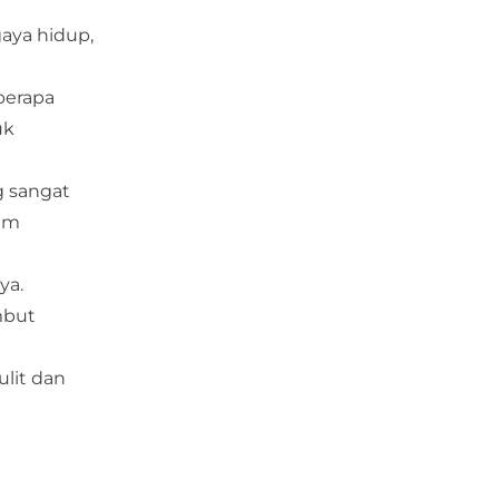
aya hidup,
berapa
uk
g sangat
lam
ya.
mbut
ulit dan