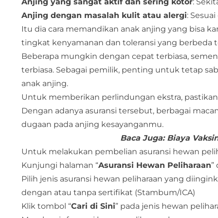
Anjing yang sangat aktif dan sering kotor
: Seki
Anjing dengan masalah kulit atau alergi
: Sesua
Itu dia cara memandikan anak anjing yang bisa k
tingkat kenyamanan dan toleransi yang berbeda 
Beberapa mungkin dengan cepat terbiasa, semen
terbiasa. Sebagai pemilik, penting untuk teta
anak anjing.
Untuk memberikan perlindungan ekstra, pastika
Dengan adanya asuransi tersebut, berbagai macam 
dugaan pada anjing kesayanganmu.
Baca Juga:
Biaya Vaksi
Untuk melakukan pembelian asuransi hewan pelihar
Kunjungi halaman “
Asuransi Hewan Peliharaan
”
Pilih jenis asuransi hewan peliharaan yang diingi
dengan atau tanpa sertifikat (Stambum/ICA)
Klik tombol “
Cari di Sini
” pada jenis hewan peliha