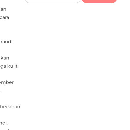
kan
cara
mandi
akan
a kulit
 ember
.
ebersihan
di.