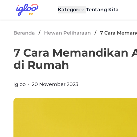
Skip to content
Igloo Blog
Kategori
Tentang Kita
Beranda
/
Hewan Peliharaan
/
7 Cara Meman
7 Cara Memandikan 
di Rumah
Posted by
Igloo
·
20 November 2023