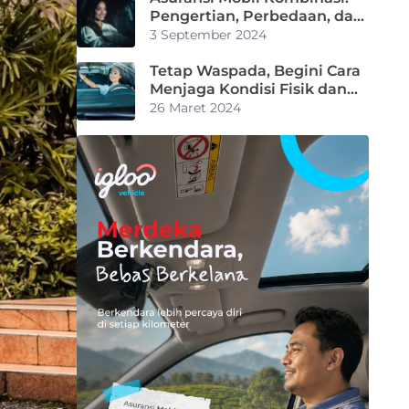
Pengertian, Perbedaan, dan
Manfaat
3 September 2024
Tetap Waspada, Begini Cara
Menjaga Kondisi Fisik dan
Mental Pengemudi selama
26 Maret 2024
Mudik Ramadan