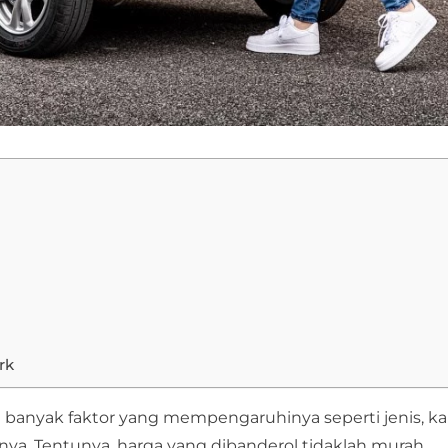
rk
Ada banyak faktor yang mempengaruhinya seperti jenis, ka
nnya. Tentunya, harga yang dibanderol tidaklah murah.