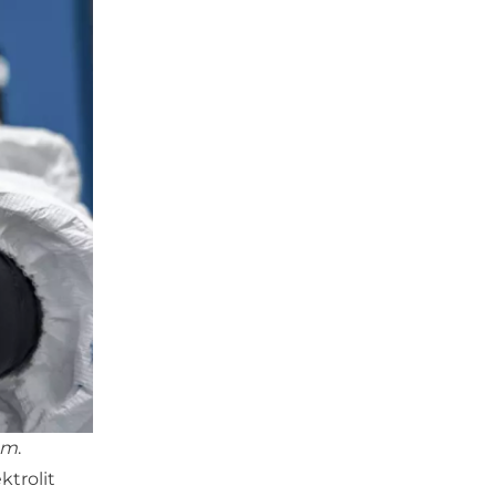
ium
.
ktrolit