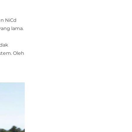
un NiCd
yang lama.
idak
stem. Oleh