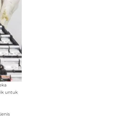
reka
rik untuk
jenis