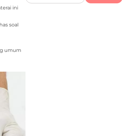
erai ini
has soal
yang umum