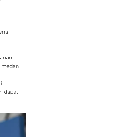
rena
panan
uk medan
i
an dapat