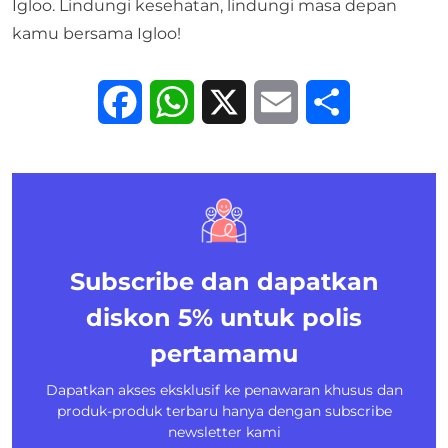
Igloo. Lindungi kesehatan, lindungi masa depan
kamu bersama Igloo!
Facebook
WhatsApp
X
Email
Share
Subscribe dan dapatkan
diskon 5%
untuk polis
pertamamu
Dapatkan akses eksklusif ke penawaran khusus dan
produk-produk terbaru hanya dengan subscribe
newsletter kami