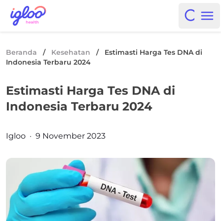
Skip to content
Igloo Blog
Open i
Op
Beranda
/
Kesehatan
/
Estimasti Harga Tes DNA di
Indonesia Terbaru 2024
Estimasti Harga Tes DNA di
Indonesia Terbaru 2024
Posted by
Igloo
·
9 November 2023