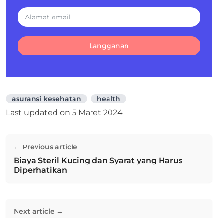
Langganan
asuransi kesehatan
health
Last updated on
5 Maret 2024
Navigasi
← Previous article
pos
Biaya Steril Kucing dan Syarat yang Harus
Previous post:
Diperhatikan
Next article →