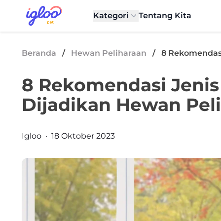
Skip to content
Igloo Blog
Kategori
Tentang Kita
Beranda
/
Hewan Peliharaan
/
8 Rekomendasi
8 Rekomendasi Jenis
Dijadikan Hewan Pel
Posted by
Igloo
·
18 Oktober 2023