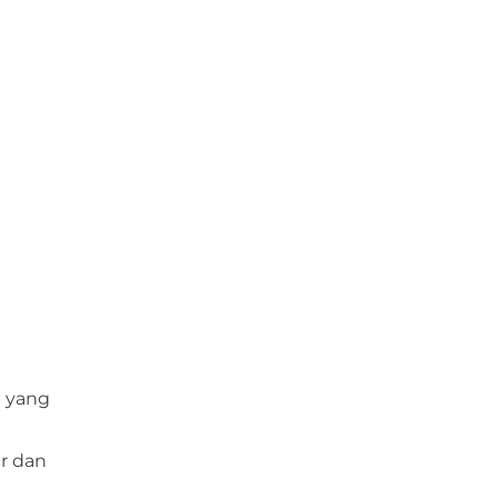
u yang
ir dan