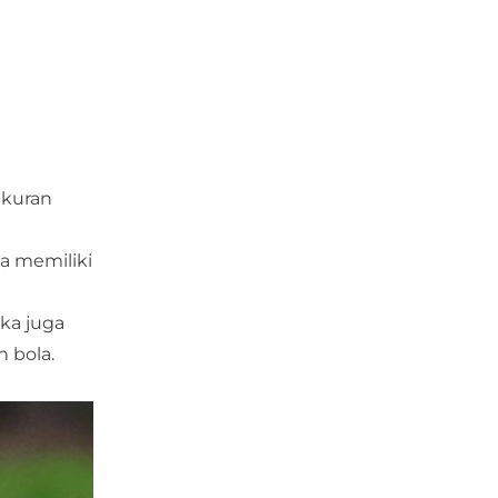
ukuran
a memiliki
ka juga
n bola.