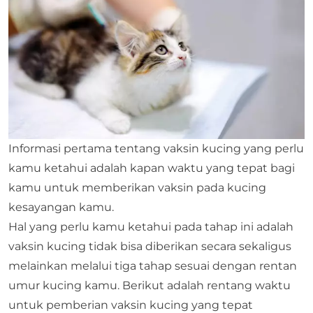
Informasi pertama tentang vaksin kucing yang perlu
kamu ketahui adalah kapan waktu yang tepat bagi
kamu untuk memberikan vaksin pada kucing
kesayangan kamu.
Hal yang perlu kamu ketahui pada tahap ini adalah
vaksin kucing tidak bisa diberikan secara sekaligus
melainkan melalui tiga tahap sesuai dengan rentan
umur kucing kamu. Berikut adalah rentang waktu
untuk pemberian vaksin kucing yang tepat