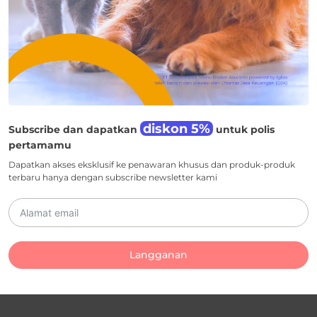
diskon 5%
Subscribe dan dapatkan
untuk polis
pertamamu
Dapatkan akses eksklusif ke penawaran khusus dan produk-produk
terbaru hanya dengan subscribe newsletter kami
Langganan