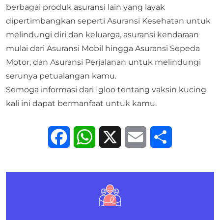
berbagai produk asuransi lain yang layak
dipertimbangkan seperti
Asuransi Kesehatan
untuk
melindungi diri dan keluarga, asuransi kendaraan
mulai dari
Asuransi Mobil
hingga
Asuransi Sepeda
Motor
, dan
Asuransi Perjalanan
untuk melindungi
serunya petualangan kamu.
Semoga informasi dari Igloo tentang vaksin kucing
kali ini dapat bermanfaat untuk kamu.
Facebook
WhatsApp
X
Email
Share