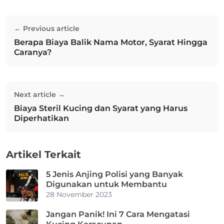
Navigasi
← Previous article
pos
Berapa Biaya Balik Nama Motor, Syarat Hingga
Previous post:
Caranya?
Next article →
Biaya Steril Kucing dan Syarat yang Harus
Next post:
Diperhatikan
Artikel Terkait
5 Jenis Anjing Polisi yang Banyak
Digunakan untuk Membantu
28 November 2023
Jangan Panik! Ini 7 Cara Mengatasi