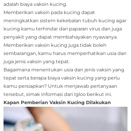
adalah biaya vaksin kucing.
Memberikan vaksin pada kucing dapat
meningkatkan sistem kekebalan tubuh kucing agar
kucing kamu terhindar dari paparan virus dan juga
penyakit yang dapat membahayakan nyawanya.
Memberikan vaksin kucing juga tidak boleh
sembarangan, kamu harus memperhatikan usia dan
juga jenis vaksin yang tepat.
Bagaimana menentukan usia dan jenis vaksin yang
tepat serta berapa biaya vaksin kucing yang perlu
kamu persiapkan? Untuk menjawab pertanyaan
tersebut, simak informasi dari Igloo berikut ini.
Kapan Pemberian Vaksin Kucing Dilakukan