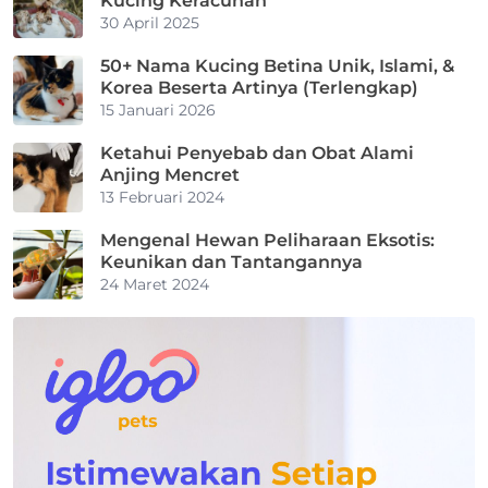
Kucing Keracunan
30 April 2025
50+ Nama Kucing Betina Unik, Islami, &
Korea Beserta Artinya (Terlengkap)
15 Januari 2026
Ketahui Penyebab dan Obat Alami
Anjing Mencret
13 Februari 2024
Mengenal Hewan Peliharaan Eksotis:
Keunikan dan Tantangannya
24 Maret 2024