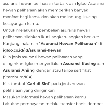
asuransi hewan peliharaan terbaik
dari Igloo. Asuransi
hewan peliharaan akan memberikan banyak
manfaat bagi kamu dan akan melindungi kucing
kesayangan kamu.
Untuk melakukan pembelian asuransi hewan
peliharaan, silahkan ikuti langkah-langkah berikut:
Kunjungi halaman “
Asuransi Hewan Peliharaan
” di
igloo.co.id/id/asuransi-hewan
Pilih jenis asuransi hewan peliharaan yang
diinginkan. Igloo menyediakan
Asuransi Kucing
dan
Asuransi Anjing
, dengan atau tanpa sertifikat
(Stambum/ICA)
Klik tombol “
Cari di Sini
” pada jenis hewan
peliharaan yang diinginkan
Masukan informasi hewan peliharaan kamu
Lakukan pembayaran melalui transfer bank, dompet