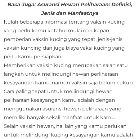
Baca Juga:
Asuransi Hewan Peliharaan: Definisi,
Jenis dan Manfaatnya
Itulah beberapa informasi tentang vaksin kucing
yang perlu kamu ketahui mulai dari kapan
pemberian vaksin kucing yang tepat, jenis-jenis
vaksin kuncing dan juga biaya vaksi kucing yang
perlu kamu persiapkan.
Memberikan vaksin kucing merupakan salah satu
langkah untuk melindungi hewan perliharaan
kesayangan kamu, namun vaksin saja belum cukup.
Cara paling tepat untuk meliindungi hewan
peliharaan kesayangan kamu adalah dengan
menggunakan asuransi hewan peliharaan yang
memiliki banyak sekali manfaat untuk kamu.
Selain vaksin hewan, hal lain yang kamu perlukan
untuk melindungi kucing kesayangan kamu adalah