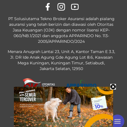
PT Solusiutama Tekno Broker Asuransi adalah pialang
asuransi yang telah berizin dan diawasi oleh Otoritas
Jasa Keuangan (OJK) dengan nomor lisensi KEP-
060/NB.1/2021 dan anggota APPARINDO No. 113-
2005/APPARINDO/2024
Menara Anugrah Lantai 23, Unit A, Kantor Taman E 3.3,
Jl. DR Ide Anak Agung Gde Agung Lot 8.6, Kawasan
Mega Kuningan, Kuningan Timur, Setiabudi,
Jakarta Selatan, 12950
OJK License No. KEP-60/NB.1/2021
No. 113-2005/APPARINDO/2024
Powered by
Promo Diskon 10%
Kebijakan Privasi
Ketentuan Layanan