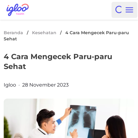
Skip to content
Igloo Blog
Open i
Op
Beranda
/
Kesehatan
/
4 Cara Mengecek Paru-paru
Sehat
4 Cara Mengecek Paru-paru
Sehat
Posted by
Igloo
·
28 November 2023