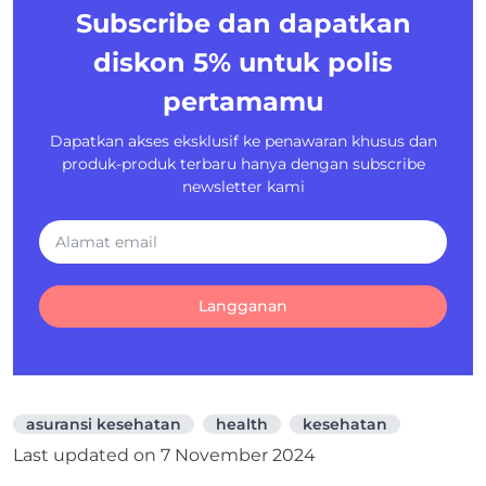
Subscribe dan dapatkan
diskon 5%
untuk polis
pertamamu
Dapatkan akses eksklusif ke penawaran khusus dan
produk-produk terbaru hanya dengan subscribe
newsletter kami
Langganan
asuransi kesehatan
health
kesehatan
Last updated on
7 November 2024