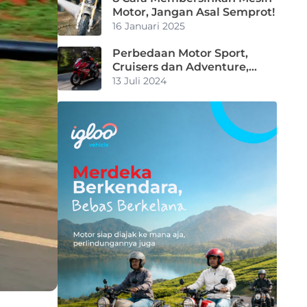
Motor, Jangan Asal Semprot!
16 Januari 2025
Perbedaan Motor Sport,
Cruisers dan Adventure,
Pilih Mana?
13 Juli 2024