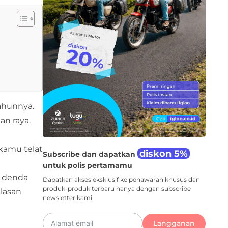
tahunnya.
an raya.
 kamu telat
diskon 5%
Subscribe dan dapatkan
untuk polis pertamamu
, denda
Dapatkan akses eksklusif ke penawaran khusus dan
produk-produk terbaru hanya dengan subscribe
lasan
newsletter kami
Langganan