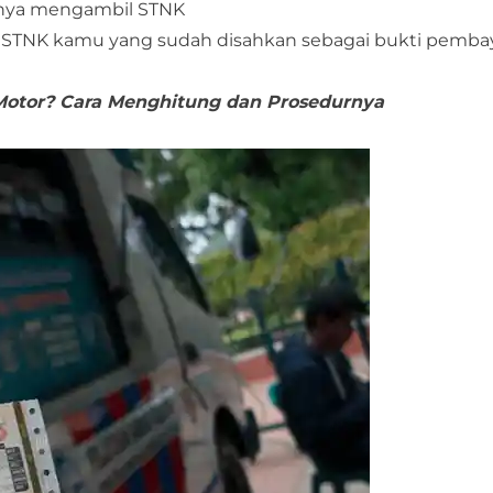
utnya mengambil STNK
l STNK kamu yang sudah disahkan sebagai bukti pemba
Motor? Cara Menghitung dan Prosedurnya