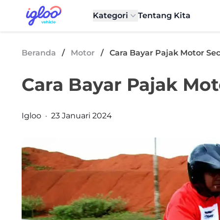
Skip to content
Igloo Blog
Kategori
Tentang Kita
Beranda
/
Motor
/
Cara Bayar Pajak Motor Sec
Cara Bayar Pajak Mot
Posted by
Igloo
·
23 Januari 2024