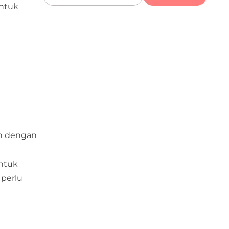
untuk
an dengan
untuk
 perlu