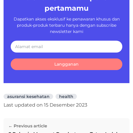
pertamamu
Dapatkan akses eksklusif ke penawaran khusus dan
produk-produk terbaru hanya dengan subscribe
newsletter kami
Langganan
asuransi kesehatan
health
Last updated on
15 Desember 2023
Navigasi
← Previous article
pos