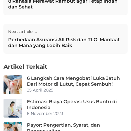
8 Rahasia Merawat Rambut agar Tetap Indah
Previous post:
dan Sehat
Next article →
Perbedaan Asuransi All Risk dan TLO, Manfaat
Next post:
dan Mana yang Lebih Baik
Artikel Terkait
6 Langkah Cara Mengobati Luka Jatuh
Dari Motor di Lutut, Cepat Sembuh!
25 April 2025
Estimasi Biaya Operasi Usus Buntu di
Indonesia
8 November 2023
Payor: Pengertian, Syarat, dan
Pengecualian