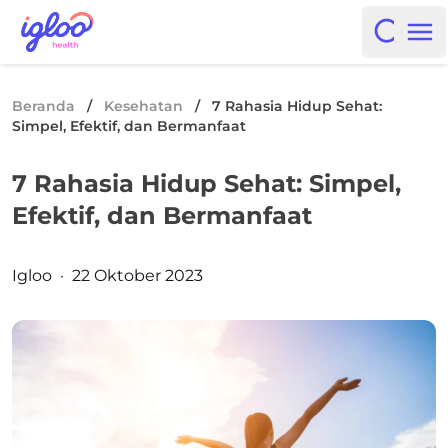
Skip to content
Igloo Blog
Open i
Op
Beranda
/
Kesehatan
/
7 Rahasia Hidup Sehat:
Simpel, Efektif, dan Bermanfaat
7 Rahasia Hidup Sehat: Simpel,
Efektif, dan Bermanfaat
Posted by
Igloo
·
22 Oktober 2023