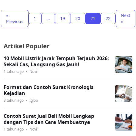
«
Next
1
…
19
20
21
22
Previous
»
Artikel Populer
10 Mobil Listrik Jarak Tempuh Terjauh 2026:
Sekali Cas, Langsung Gas Jauh!
1 tahun ago
•
Novi
Format dan Contoh Surat Kronologis
Kejadian
3 tahun ago
•
Igloo
Contoh Surat Jual Beli Mobil Lengkap
dengan Tips dan Cara Membuatnya
1 tahun ago
•
Novi